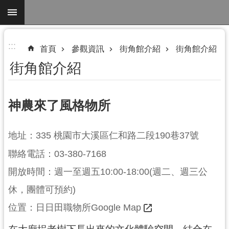
跳到主要內容區塊
進
:::
首頁
參觀資訊
街角館介紹
街角館介紹
階
街角館介紹
搜
尋
神農來了風格物所
參
地址：335 桃園市大溪區仁和路二段190巷37號
觀
聯絡電話：03-380-7168
資
訊
開放時間：週一至週五10:00-18:00(週二、週三公
休，團體可預約)
展
覽
位置：
日日田職物所Google Map
便
在大廟埕老樹下長出來的文化體驗空間，結合在