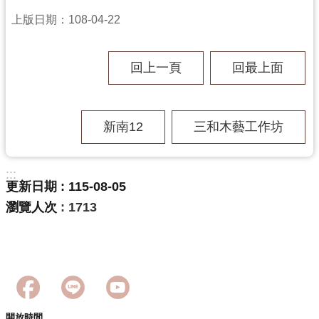
回
上版日期：108-04-22
首
頁
網
回上一頁
回最上面
站
導
覽
新南12
三和木藝工作坊
市
政
信
:::
箱
更新日期
115-08-05
瀏覽人次
1713
桃
園
市
政
府
E
n
開放時間