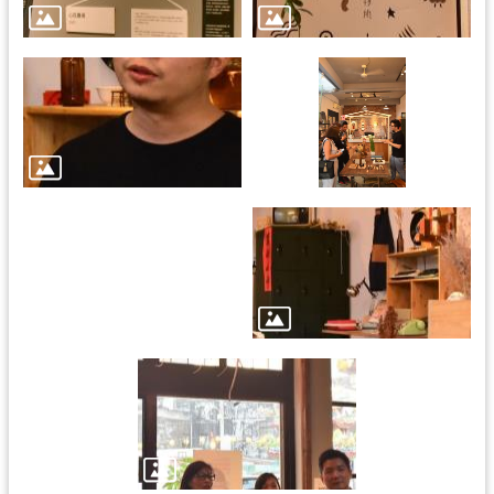
訊
息
公
告
志
工
園
地
出
版
品
與
文
創
商
品