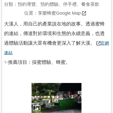
分類：預約導覽、預約體驗、伴手禮、餐食茶飲
展
		位置：
享樂蜂蜜Google Map
覽
大溪人，用自己的產業說在地的故事。透過蜜蜂
的連結，傳達對於環境和生態的永續意義，也透
便
民
過體驗活動讓大眾有機會更深入了解大溪。
官網
服
務
連結
✨推薦項目：採蜜體驗、蜂蜜。
活
動
研
究