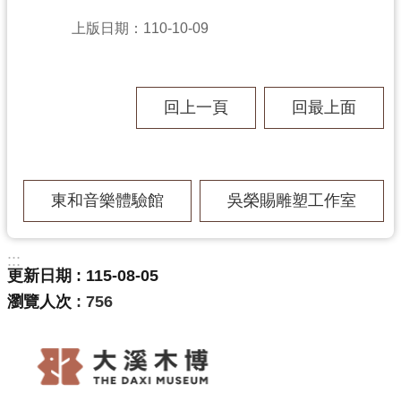
上版日期：110-10-09
學
習
資
回上一頁
回最上面
源
認
東和音樂體驗館
吳榮賜雕塑工作室
識
木
博
:::
更新日期
115-08-05
瀏覽人次
756
訊
息
公
告