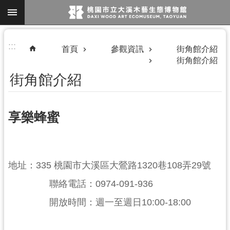
跳到主要內容區塊
進
:::
首頁
參觀資訊
街角館介紹
階
街角館介紹
搜
街角館介紹
尋
享樂蜂蜜
參
地址：335 桃園市大溪區大鶯路1320巷108弄29號
觀
聯絡電話：0974-091-936
資
開放時間：週一至週日10:00-18:00
訊