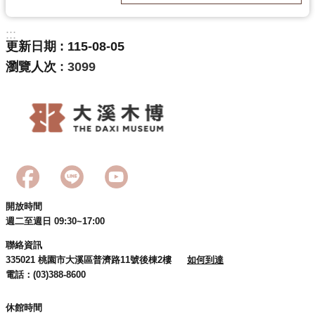
回
首
:::
頁
更新日期
115-08-05
網
瀏覽人次
3099
站
導
覽
市
政
信
箱
桃
開放時間
園
週二至週日 09:30~17:00
市
聯絡資訊
政
335021 桃園市大溪區普濟路11號後棟2樓
如何到達
府
電話：(03)388-8600
E
n
休館時間