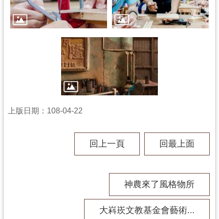
訊
息
公
告
志
工
園
地
上版日期：108-04-22
出
版
品
回上一頁
回最上面
與
文
創
神農來了風格物所
商
品
大嵙崁文教基金會藝術...