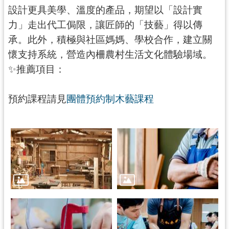
民
設計更具美學、溫度的產品，期望以「設計實
服
力」走出代工侷限，讓匠師的「技藝」得以傳
務
承。此外，積極與社區媽媽、學校合作，建立關
活
懷支持系統，營造內柵農村生活文化體驗場域。
動
✨推薦項目：
研
究
預約課程請見
團體預約制木藝課程
學
習
資
源
認
識
木
博