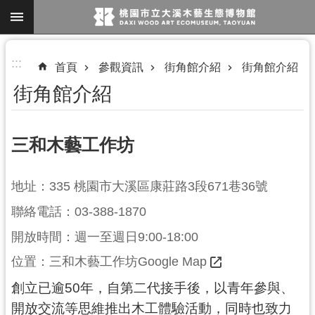
跳到主要內容區塊
進
:::
首頁
參觀資訊
街角館介紹
街角館介紹
階
街角館介紹
搜
尋
三和木藝工作坊
參
地址：335 桃園市大溪區康莊路3段671巷36號
觀
聯絡電話：03-388-1870
資
訊
開放時間：週一至週日9:00-18:00
位置：
三和木藝工作坊Google Map
展
覽
創立已逾50年，自第二代接手後，以青年參與、
開放交流等思維推出木工體驗活動，同時也致力
便