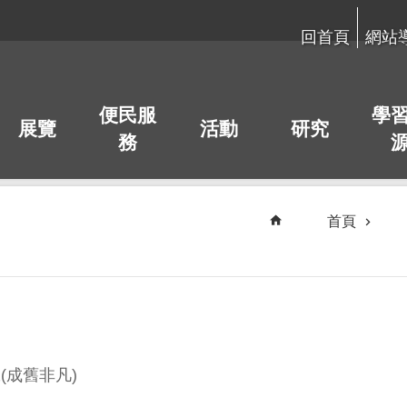
回首頁
網站
便民服
學
展覽
活動
研究
務
首頁
(成舊非凡)