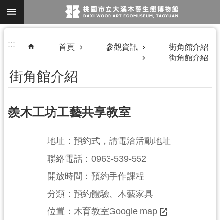
跳到主要內容區塊
進
:::
首頁
參觀資訊
街角館介紹
階
街角館介紹
搜
街角館介紹
尋
羨木工坊工藝共享教室
地址：預約式，請電洽活動地址
參
聯絡電話：0963-539-552
觀
開放時間：預約手作課程
資
訊
分類：預約體驗、木藝家具
		位置：
木育教室Google map