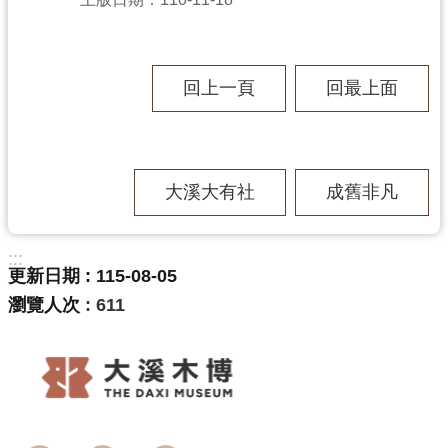
學
習
回上一頁
回最上面
資
源
大溪大有社
成舊非凡
認
識
:::
木
更新日期
115-08-05
博
瀏覽人次
611
訊
息
公
告