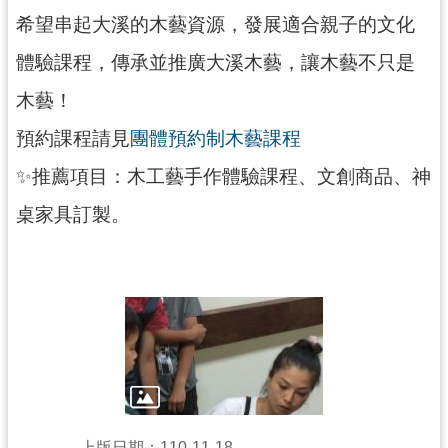
希望串起大溪的木藝資源，發展適合親子的文化
展
覽
體驗課程，傳承並推廣大溪木藝，讓木藝不只是
木藝！
便
預約課程請見
團體預約制木藝課程
民
✨推薦項目：木工藝手作體驗課程、文創商品、神
服
務
桌家具訂製。
活
動
研
究
上版日期：110-11-18