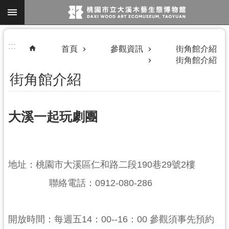
跳到主要內容區塊
進
:::
首頁
參觀資訊
街角館介紹
階
街角館介紹
搜
街角館介紹
尋
大溪一起玩劇團
參
地址：桃園市大溪區仁和路二段190巷29號2樓
觀
聯絡電話：0912-080-286
資
訊
開放時間：每週五14：00--16：00 參觀須事先預約