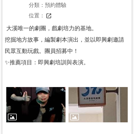
分類：預約體驗
展
		位置：
覽
大溪唯一的劇團，戲劇培力的基地。
挖掘地方故事，編製劇本演出，並以即興劇邀請
便
民
民眾互動玩戲。團員招募中！
服
✨推薦項目：即興劇培訓與表演。
務
活
動
研
究