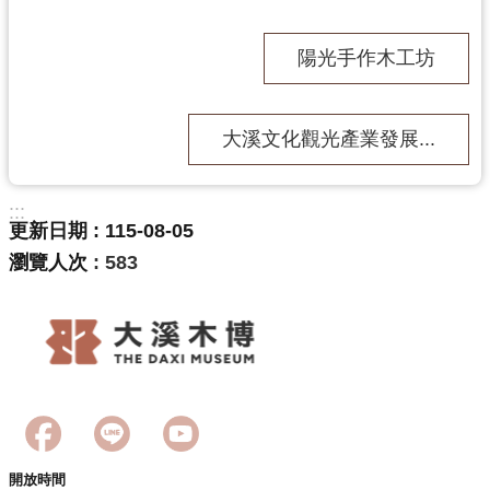
陽光手作木工坊
志
工
園
大溪文化觀光產業發展...
地
:::
更新日期
115-08-05
出
瀏覽人次
583
版
品
與
文
創
商
品
開放時間