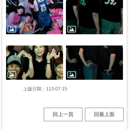
學
習
資
源
認
識
木
博
上版日期：113-07-15
訊
息
回上一頁
回最上面
公
告