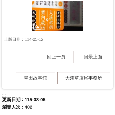
訊
息
公
告
志
工
上版日期：114-05-12
園
地
回上一頁
回最上面
出
版
品
翠田故事館
大溪草店尾事務所
與
文
創
:::
商
更新日期
115-08-05
品
瀏覽人次
402