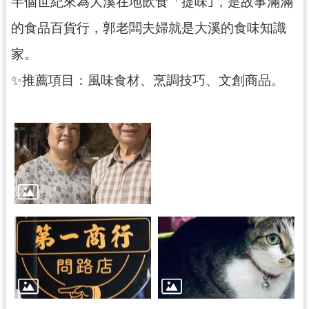
半個世紀來為大溪在地飲食「提味｣，是故事滿滿
民
服
的食品百貨行，郭老闆夫婦就是大溪的食味知識
務
家。
活
✨推薦項目：風味食材、烹調技巧、文創商品。
動
研
究
學
習
資
源
認
識
木
博