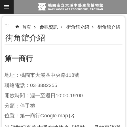
跳到主要內容區塊
進
:::
首頁
參觀資訊
街角館介紹
街角館介紹
階
街角館介紹
搜
尋
第一商行
參
地址：桃園市大溪區中央路118號
觀
聯絡電話：03-3882255
資
訊
開放時間：週一至週日10:00-19:00
展
分類：伴手禮
覽
位置：
第一商行Google map
便