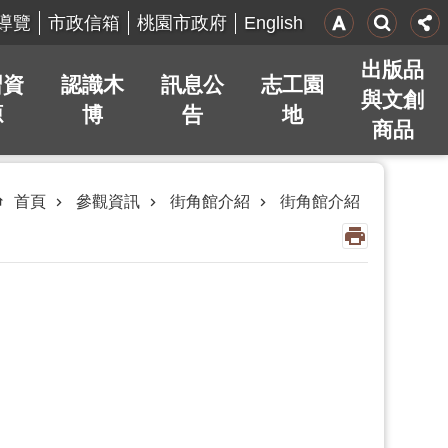
English
導覽
市政信箱
桃園市政府
出版品
習資
認識木
訊息公
志工園
與文創
源
博
告
地
商品
首頁
參觀資訊
街角館介紹
街角館介紹