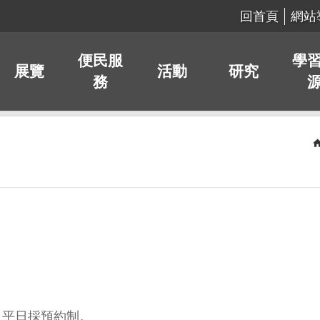
回首頁
網站
便民服
學
展覽
活動
研究
務
0，平日採預約制。