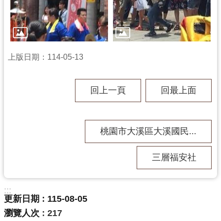
訊
息
公
告
上版日期：114-05-13
志
工
園
回上一頁
回最上面
地
出
版
桃園市大溪區大溪國民...
品
與
三層福安社
文
創
商
:::
更新日期
115-08-05
品
瀏覽人次
217