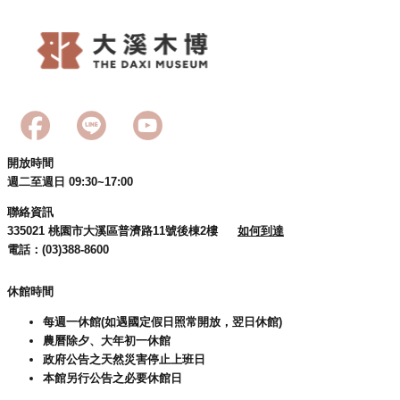
回
首
頁
網
站
導
覽
開放時間
市
週二至週日 09:30~17:00
政
信
聯絡資訊
箱
335021 桃園市大溪區普濟路11號後棟2樓
如何到達
電話：(03)388-8600
桃
園
休館時間
市
政
每週一休館(如遇國定假日照常開放，翌日休館)
府
農曆除夕、大年初一休館
政府公告之天然災害停止上班日
E
本館另行公告之必要休館日
n