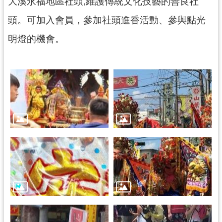
大溪永福地區社頭,維護傳統文化技藝的善良社
民
服
頭。可加入會員，參加社頭進香活動、參與點光
務
明燈的機會。
活
動
研
究
學
習
資
源
認
識
木
博