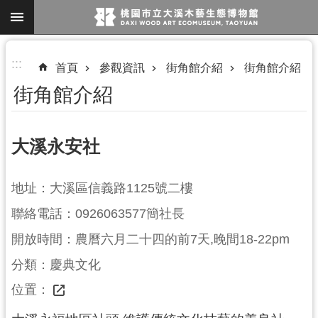
跳到主要內容區塊
進
:::
首頁
參觀資訊
街角館介紹
街角館介紹
階
街角館介紹
搜
尋
大溪永安社
參
地址：大溪區信義路1125號二樓
觀
聯絡電話：0926063577簡社長
資
訊
開放時間：農曆六月二十四的前7天,晚間18-22pm
展
分類：慶典文化
覽
位置：
便