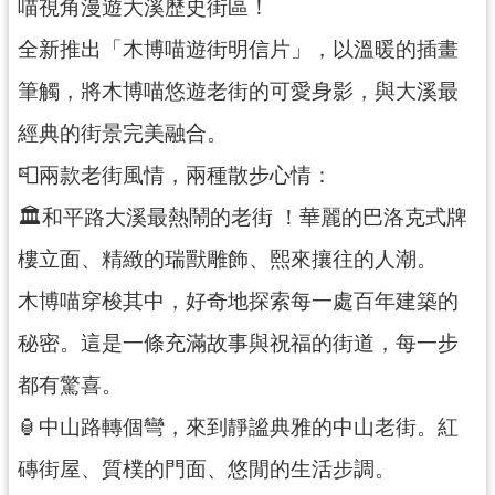
喵視角漫遊大溪歷史街區！
民
服
全新推出「木博喵遊街明信片」，以溫暖的插畫
務
筆觸，將木博喵悠遊老街的可愛身影，與大溪最
活
經典的街景完美融合。
動
📮兩款老街風情，兩種散步心情：
研
究
🏛️和平路大溪最熱鬧的老街 ！華麗的巴洛克式牌
學
樓立面、精緻的瑞獸雕飾、熙來攘往的人潮。
習
木博喵穿梭其中，好奇地探索每一處百年建築的
資
源
秘密。這是一條充滿故事與祝福的街道，每一步
認
都有驚喜。
識
🏮中山路轉個彎，來到靜謐典雅的中山老街。紅
木
博
磚街屋、質樸的門面、悠閒的生活步調。