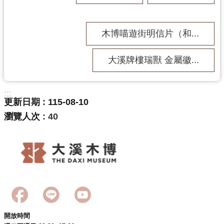
資
料
開
木博喵遊街明信片（和...
放
宣
大溪牌樓瑞獸 金屬徽...
告
:::
更新日期
115-08-10
瀏覽人次
40
開放時間