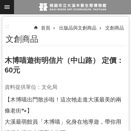
跳到主要內容區塊
進
:::
首頁
出版品與文創商品
文創商品
階
文創商品
搜
尋
木博喵遊街明信片（中山路） 定價：
60元
參
觀
資料提供單位：文化局
資
訊
【木博喵出門散步啦！這次牠走進大溪最美的兩
展
條老街🐾】
覽
大溪最萌館員「木博喵」化身在地導遊，帶你用
便