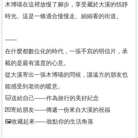
訊
木博喵在這裡放慢了腳步，享受屬於大溪的恬靜
息
時光。這是一條適合慢慢走、細細看的街道。
公
告
志
——
工
在什麼都數位化的時代，一張手寫的明信片，承
園
地
載的是最有溫度的心意。
出
從大溪寄出一張木博喵的問候，讓遠方的朋友也
版
能感受到老街的暖意。
品
與
🐱送給自己——作為旅行的美好紀念
文
💌寄給朋友——傳遞一份來自大溪的祝福
創
商
🖼️收藏起來——妝點你的生活角落
品