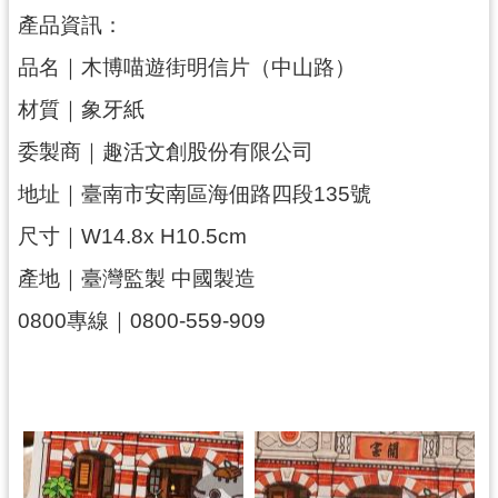
回
產品資訊：
首
頁
品名｜木博喵遊街明信片（中山路）
網
材質｜象牙紙
站
導
委製商｜趣活文創股份有限公司
覽
地址｜臺南市安南區海佃路四段135號
市
尺寸｜W14.8x H10.5cm
政
信
產地｜臺灣監製 中國製造
箱
0800專線｜0800-559-909
桃
園
市
政
府
E
n