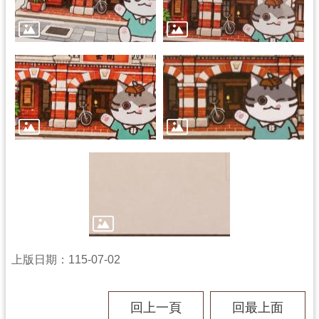
g
l
i
s
h
隱
私
權
政
策
網
站
安
全
政
策
上版日期：115-07-02
政
府
網
回上一頁
回最上面
站