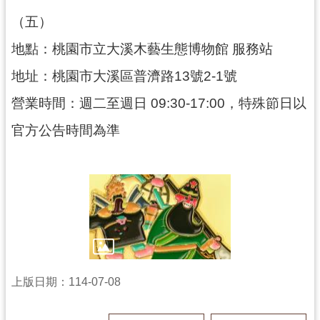
g
l
（五）
i
s
地點：桃園市立大溪木藝生態博物館 服務站
h
地址：桃園市大溪區普濟路13號2-1號
隱
私
營業時間：週二至週日 09:30-17:00，特殊節日以
權
政
官方公告時間為準
策
網
站
安
全
政
策
政
上版日期：114-07-08
府
網
站