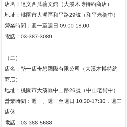
訊
店名：達文西瓜藝文館（大溪木博特約商店）
息
地址：桃園市大溪區和平路29號（和平老街中）
公
告
營業時間：週一至週日 09:00-18:00
志
電話：03-387-3089
工
園
地
（二）
出
店名：墊一店奇想國際有限公司（大溪木博特約
版
商店）
品
與
地址：桃園市大溪區中山路26號（中山老街中）
文
營業時間：週一、週三至週日 10:30-17:30，週二
創
商
店休
品
電話：03-388-5688