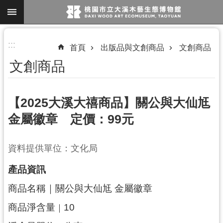
跳到主要內容區塊
進
:::
首頁
出版品與文創商品
文創商品
階
文創商品
搜
尋
【2025大溪大禧商品】關公與大仙尪
金屬徽章 定價：99元
參
觀
資料提供單位：文化局
資
訊
產品資訊
展
商品名稱｜關公與大仙尪 金屬徽章
覽
商品淨含量
10
｜
便