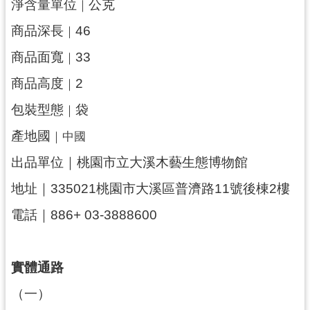
淨含量單位
公克
｜
民
服
商品深長
46
｜
務
商品面寬
33
｜
活
商品高度
2
｜
動
包裝型態
袋
｜
研
究
產地國
｜中國
學
出品單位｜桃園市立大溪木藝生態博物館
習
地址｜335021桃園市大溪區普濟路11號後棟2樓
資
源
電話｜886+ 03-3888600
認
識
實體通路
木
博
（一）