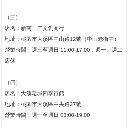
回
首
頁
（三）
網
店名：新南一二文創商行
站
導
地址：桃園市大溪區中山路12號（中山老街中）
覽
營業時間：週三至週日 11:00-17:00，週一、週二
市
店休
政
信
箱
（四）
桃
園
店名：大溪老城四季行館
市
政
地址：桃園市大溪區中央路37號
府
營業時間：週一至週日 08:00-19:00
E
n