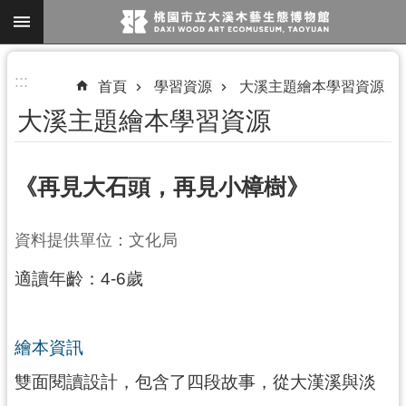
跳到主要內容區塊
進
:::
首頁
學習資源
大溪主題繪本學習資源
階
大溪主題繪本學習資源
搜
尋
《再見大石頭，再見小樟樹》
參
資料提供單位：文化局
觀
適讀年齡：4-6歲
資
訊
展
繪本資訊
覽
雙面閱讀設計，包含了四段故事，從大漢溪與淡
便