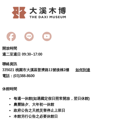
回
首
頁
網
站
導
覽
開放時間
市
週二至週日 09:30~17:00
政
聯絡資訊
信
335021 桃園市大溪區普濟路11號後棟2樓
如何到達
箱
電話：(03)388-8600
桃
園
休館時間
市
每週一休館(如遇國定假日照常開放，翌日休館)
政
農曆除夕、大年初一休館
府
政府公告之天然災害停止上班日
本館另行公告之必要休館日
E
n