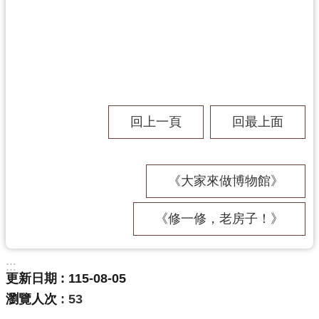
訊
息
公
告
志
工
園
回上一頁
回最上面
地
出
《大家來做博物館》
版
品
《修一修，老房子！》
與
文
創
:::
商
更新日期
115-08-05
品
瀏覽人次
53