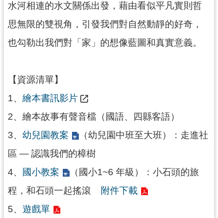
水河相連的水文關係出發，藉由看似平凡實則哲
民
服
思無限的雙視角，引發我們對自然動靜的好奇，
務
也勾勒出我們對「家」的想像藍圖和真實意義。
活
動
【資源清單】
研
究
1、
繪本書訊影片
學
2、繪本故事有聲音檔（國語、四縣客語）
習
3、
幼兒園教案
（幼兒園中班至大班）：走進社
資
源
區 — 認識我們的樟樹
認
4、
國小教案
（國小1~6 年級）：小石頭的旅
識
程，和石頭一起搖滾
附件下載
木
博
5、
遊戲單