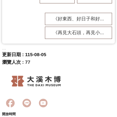
回
首
頁
《好東西、好日子和好...
網
站
《再見大石頭，再見小...
導
覽
:::
市
更新日期
115-08-05
政
信
瀏覽人次
77
箱
桃
園
市
政
府
E
n
開放時間