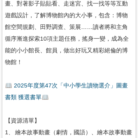
畫、對著影子貼貼看、走迷宮、找一找等等互動
民
服
遊戲設計，了解博物館內的大小事，包含：博物
務
館空間規劃、田野調查、策展……讀者將和主角
活
循序漸進探索10項主題任務，搖身一變，成為全
動
能的小小館長、館員，做出好玩又精彩絕倫的博
研
究
物館！
學
習
2025年度第47次「中小學生讀物選介」圖畫
資
源
書類 獲選書單
認
識
【資源清單】
木
博
1
繪本故事動畫（劇情，國語）、繪本故事動畫
、