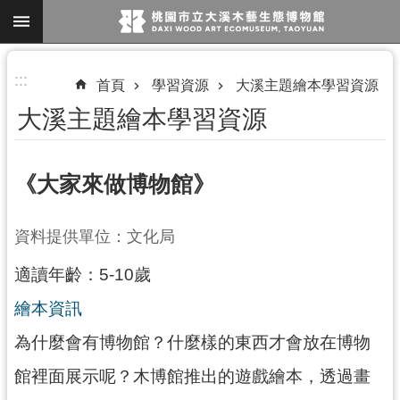
跳到主要內容區塊
進
:::
首頁
學習資源
大溪主題繪本學習資源
階
大溪主題繪本學習資源
搜
尋
《大家來做博物館》
參
資料提供單位：文化局
觀
適讀年齡：5-10歲
資
訊
繪本資訊
展
為什麼會有博物館？什麼樣的東西才會放在博物
覽
館裡面展示呢？木博館推出的遊戲繪本，透過畫
便