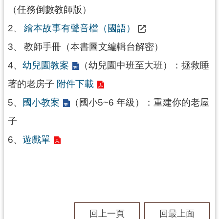
訊
（任務倒數教師版）
息
2
繪本故事有聲音檔（國語）
公
、
告
3
教師手冊（本書圖文編輯台解密）
、
志
4、
幼兒園教案
（幼兒園中班至大班）：拯救睡
工
著的老房子
附件下載
園
地
5、
國小教案
（國小5~6 年級）：重建你的老屋
出
子
版
品
6、
遊戲單
與
文
創
商
品
回上一頁
回最上面