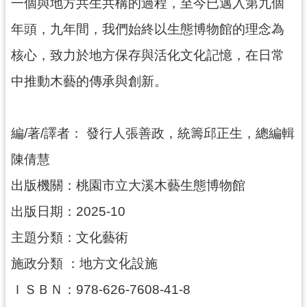
一個與地方共生共構的過程，至今已邁入第九個
民
服
年頭，九年間，我們始終以生態博物館的理念為
務
核心，致力於地方保存與活化文化記憶，在日常
活
中推動木藝的傳承與創新。
動
研
究
編/著/譯者： 發行人張善政，統籌邱正生，總編輯
陳倩慧
學
習
出版機關：桃園市立大溪木藝生態博物館
資
源
出版日期：2025-10
主題分類：文化藝術
認
識
施政分類 ：地方文化設施
木
博
ＩＳＢＮ：978-626-7608-41-8