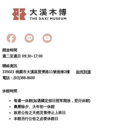
g
l
i
s
h
隱
私
權
開放時間
政
週二至週日 09:30~17:00
策
聯絡資訊
網
335021 桃園市大溪區普濟路11號後棟2樓
如何到達
站
電話：(03)388-8600
安
全
休館時間
政
策
每週一休館(如遇國定假日照常開放，翌日休館)
農曆除夕、大年初一休館
政
政府公告之天然災害停止上班日
府
本館另行公告之必要休館日
網
站