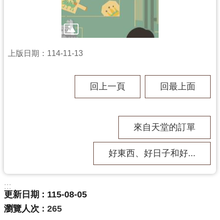
回
首
頁
網
上版日期：114-11-13
站
導
覽
回上一頁
回最上面
市
政
信
箱
來自天堂的訂單
桃
好東西、好日子和好...
園
市
政
府
:::
更新日期
115-08-05
E
瀏覽人次
265
n