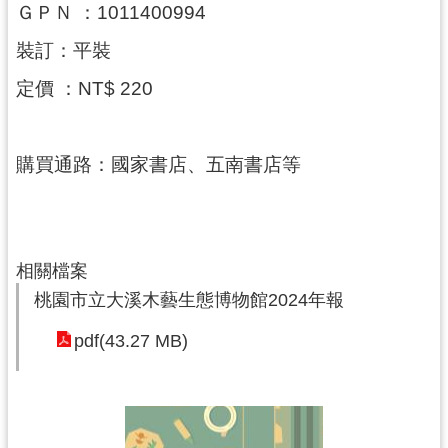
訊
ＧＰＮ ：1011400994
息
裝訂：平裝
公
告
定價 ：NT$ 220
志
工
購買通路：國家書店、五南書店等
園
地
出
版
相關檔案
品
桃園市立大溪木藝生態博物館2024年報
與
文
pdf(43.27 MB)
創
商
品