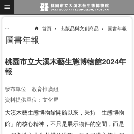
跳到主要內容區塊
進
:::
首頁
出版品與文創商品
圖書年報
階
圖書年報
搜
尋
桃園市立大溪木藝生態博物館2024年
報
參
觀
發布單位：教育推廣組
資
訊
資料提供單位：文化局
展
大溪木藝生態博物館開館以來，秉持「生態博物
覽
館」的核心精神，不只是展示物件的空間，而是
便