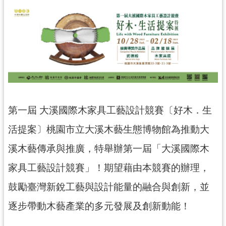
民
服
務
活
動
研
究
第一屆 大溪國際木家具工藝設計競賽〔好木．生
學
活提案〕桃園市立大溪木藝生態博物館為推動大
習
資
溪木藝傳承與推廣，特舉辦第一屆「大溪國際木
源
家具工藝設計競賽」！期望藉由本競賽的辦理，
認
鼓勵臺灣新銳工藝與設計能量的融合與創新，並
識
木
逐步帶動木藝產業的多元發展及創新動能！
博