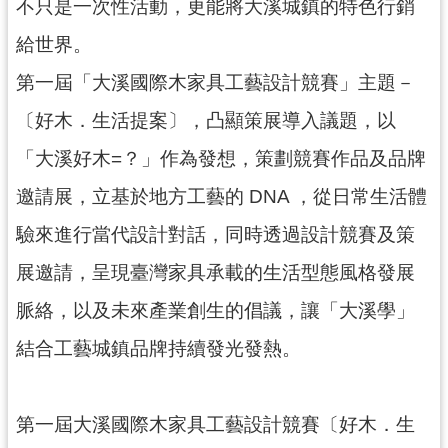
不只是一次性活動，更能將大溪城鎮的特色行銷
回
首
給世界。
頁
第一屆「大溪國際木家具工藝設計競賽」主題－
網
站
〔好木．生活提案〕，凸顯策展導入議題，以
導
覽
「大溪好木=？」作為發想，策劃競賽作品及品牌
市
邀請展，立基於地方工藝的 DNA ，從日常生活體
政
驗來進行當代設計對話，同時透過設計競賽及策
信
箱
展邀請，呈現臺灣家具承載的生活型態風格發展
桃
脈絡，以及未來產業創生的倡議，讓「大溪學」
園
市
結合工藝城鎮品牌持續發光發熱。
政
府
E
第一屆大溪國際木家具工藝設計競賽〔好木．生
n