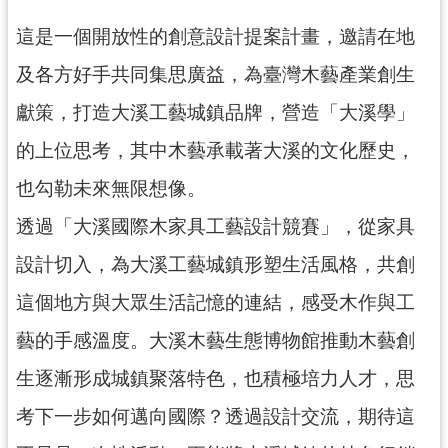
訊
息
這是一個開放性的創意設計提案計畫，邀請在地
公
及各方好手共同集思廣益，為臺灣木藝產業創生
告
獻策，打造大溪工藝城鎮品牌，營造「大溪學」
志
工
的上位思考，其中木藝承載著大溪的文化歷史，
園
也勾勒未來無限想像。
地
透過「大溪國際木家具工藝設計競賽」，從家具
出
版
設計切入，為大溪工藝城鎮形塑生活風格，共創
品
這個地方與大眾生活記憶的連結，感受木作與工
與
文
藝的手感溫度。大溪木藝生態博物館推動木藝創
創
生逐漸形成城鎮聚落特色，也積極培力人才，思
商
品
考下一步如何邁向國際？透過設計交流，期待這