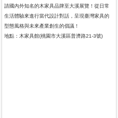
資
請國內外知名的木家具品牌至大溪展覽！從日常
料
生活體驗來進行當代設計對話，呈現臺灣家具的
開
放
型態風格與未來產業創生的倡議！
宣
告
地點：木家具館(桃園市大溪區普濟路21-3號)