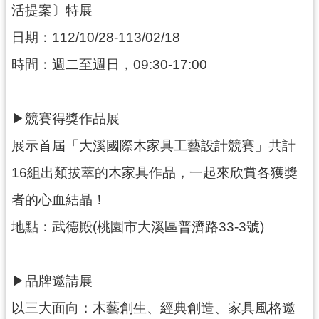
g
活提案〕特展
l
i
日期：112/10/28-113/02/18
s
h
時間：週二至週日，09:30-17:00
隱
私
權
▶競賽得獎作品展
政
策
展示首屆「大溪國際木家具工藝設計競賽」共計
網
16組出類拔萃的木家具作品，一起來欣賞各獲獎
站
者的心血結晶！
安
全
地點：武德殿(桃園市大溪區普濟路33-3號)
政
策
政
▶品牌邀請展
府
網
以三大面向：木藝創生、經典創造、家具風格邀
站