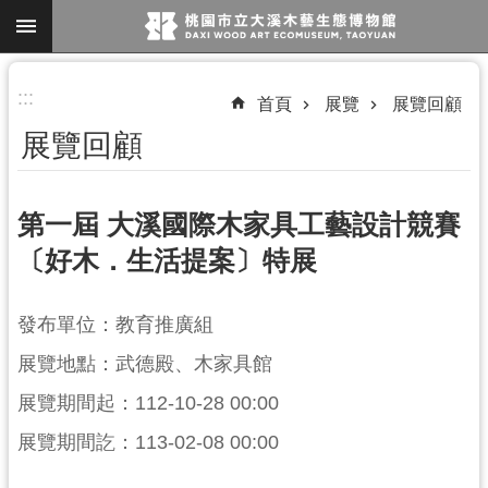
跳到主要內容區塊
進
:::
首頁
展覽
展覽回顧
階
展覽回顧
搜
尋
第一屆 大溪國際木家具工藝設計競賽
〔好木．生活提案〕特展
參
觀
發布單位：教育推廣組
資
訊
展覽地點：武德殿、木家具館
展覽期間起：112-10-28 00:00
展
覽
展覽期間訖：113-02-08 00:00
便