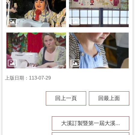
回
首
頁
網
站
導
覽
市
政
信
箱
上版日期：113-07-29
桃
園
回上一頁
回最上面
市
政
府
大溪訂製暨第一屆大溪...
E
n