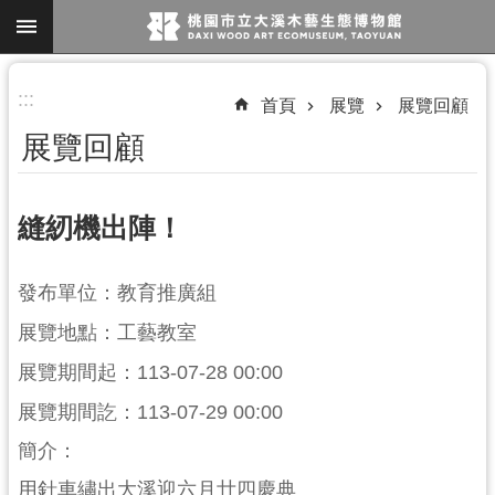
跳到主要內容區塊
進
:::
首頁
展覽
展覽回顧
階
展覽回顧
搜
尋
縫紉機出陣！
參
發布單位：教育推廣組
觀
展覽地點：工藝教室
資
訊
展覽期間起：113-07-28 00:00
展
展覽期間訖：113-07-29 00:00
覽
簡介：
便
用針車繡出大溪迎六月廿四慶典