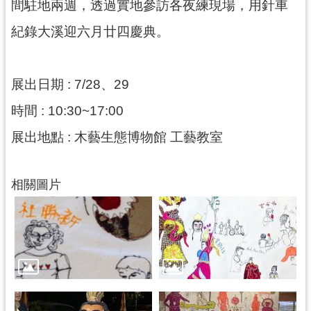
間駐地兩週，透過實地參訪各夜練現場，用針車
訊
息
紀錄大溪迎六月廿四慶典。
公
告
展出日期 : 7/28、29
志
工
時間 : 10:30~17:00
園
地
展出地點 : 木藝生態博物館 工藝教室
出
版
相關圖片
品
與
文
創
商
品