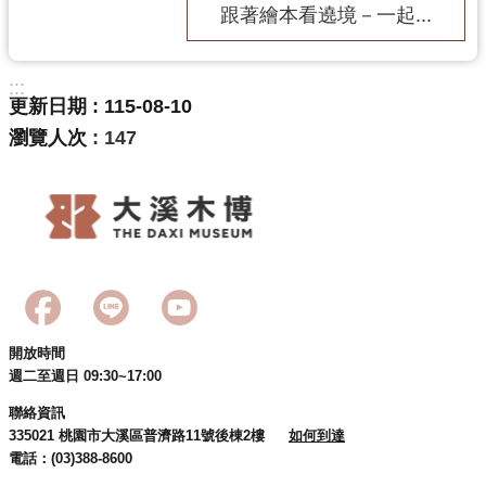
g
跟著繪本看遶境－一起...
l
i
s
h
:::
更新日期
115-08-10
隱
瀏覽人次
147
私
權
政
策
網
站
安
全
政
開放時間
策
週二至週日 09:30~17:00
政
聯絡資訊
府
335021 桃園市大溪區普濟路11號後棟2樓
如何到達
網
電話：(03)388-8600
站