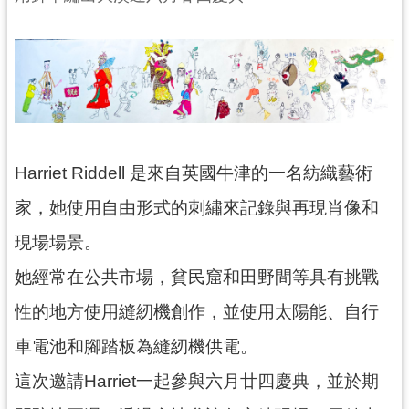
民
服
務
活
動
研
Harriet Riddell 是來自英國牛津的一名紡織藝術
究
家，她使用自由形式的刺繡來記錄與再現肖像和
學
習
現場場景。
資
她經常在公共市場，貧民窟和田野間等具有挑戰
源
性的地方使用縫紉機創作，並使用太陽能、自行
認
識
車電池和腳踏板為縫紉機供電。
木
這次邀請Harriet一起參與六月廿四慶典，並於期
博