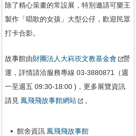
回
除了精心策畫的常設展，特別邀請可樂王
首
頁
製作「唱歌的女孩」大型公仔，歡迎民眾
網
打卡合影。
站
導
覽
故事館由
財團法人大嵙崁文教基金會
營
市
政
信
運，詳情請洽服務專線 03-3880871（週
箱
一至週五 09:30-18:00 )，更多展覽資訊
桃
園
請見
鳳飛飛故事館網站
。
市
政
府
E
館舍資訊
鳳飛飛故事館
n