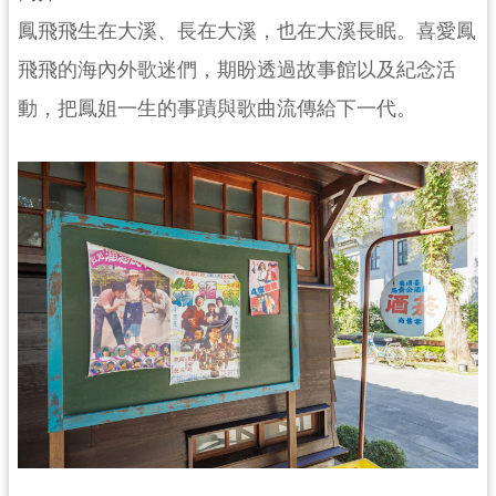
民
鳳飛飛生在大溪、長在大溪，也在大溪長眠。喜愛鳳
服
務
飛飛的海內外歌迷們，期盼透過故事館以及紀念活
動，把鳳姐一生的事蹟與歌曲流傳給下一代。
活
動
研
究
學
習
資
源
認
識
木
博