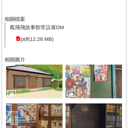
g
l
i
s
相關檔案
h
鳳飛飛故事館常設展DM
隱
pdf(12.28 MB)
私
權
政
策
相關圖片
網
站
安
全
政
策
政
府
網
站