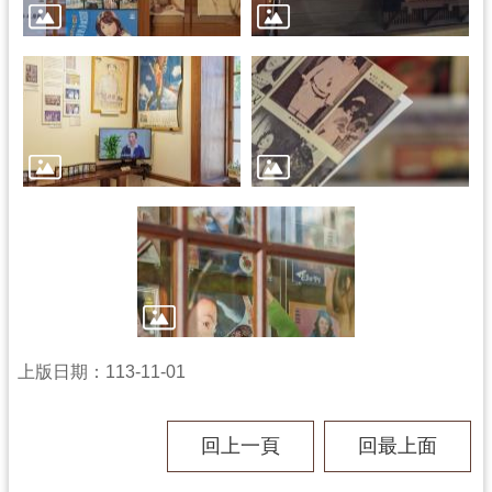
資
料
開
放
宣
告
上版日期：113-11-01
回上一頁
回最上面