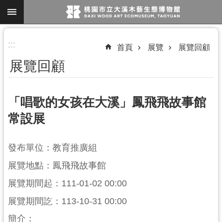
跳到主要內容區塊
進
:::
首頁
展覽
展覽回顧
階
展覽回顧
搜
尋
「唱歌的女孩在大溪」鳳飛飛故事館
常設展
參
觀
發布單位：教育推廣組
資
訊
展覽地點：鳳飛飛故事館
展覽期間起：111-01-02 00:00
展
覽
展覽期間訖：113-10-31 00:00
便
簡介：