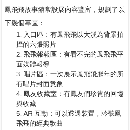
訊
鳳飛飛故事館常設展內容豐富，規劃了以
息
公
下幾個專區：
告
1. 入口區：有鳳飛飛以大溪為背景拍
志
工
攝的六張照片
園
2. 飛飛報報區：有看不完的鳳飛飛平
地
面媒體報導
出
3. 唱片區：一次展示鳳飛飛歷年的所
版
品
有唱片封面意象
與
4. 鳳友收藏室：有鳳友們珍貴的回憶
文
與收藏
創
商
5. AR 互動：可以透過裝置，聆聽鳳
品
飛飛的經典歌曲