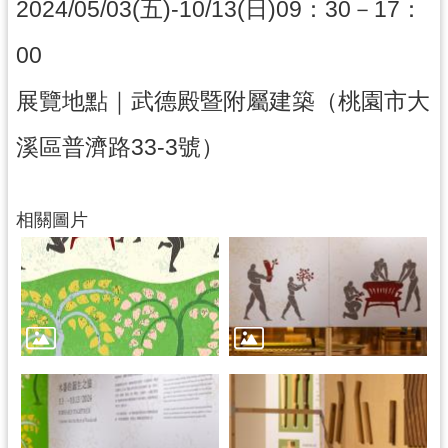
g
2024/05/03(五)-10/13(日)09：30－17：
l
i
00
s
h
展覽地點｜武德殿暨附屬建築（桃園市大
隱
私
溪區普濟路33-3號）
權
政
策
相關圖片
網
站
安
全
政
策
政
府
網
站