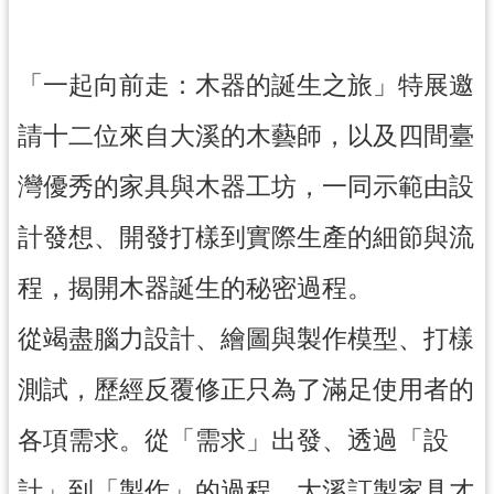
訊
息
公
「一起向前走：木器的誕生之旅」特展邀
告
請十二位來自大溪的木藝師，以及四間臺
志
工
灣優秀的家具與木器工坊，一同示範由設
園
地
計發想、開發打樣到實際生產的細節與流
出
程，揭開木器誕生的秘密過程。
版
品
從竭盡腦力設計、繪圖與製作模型、打樣
與
文
測試，歷經反覆修正只為了滿足使用者的
創
商
各項需求。從「需求」出發、透過「設
品
計」到「製作」的過程，大溪訂製家具才