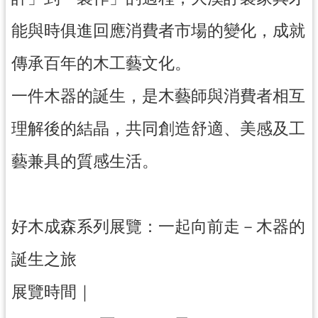
回
首
能與時俱進回應消費者市場的變化，成就
頁
傳承百年的木工藝文化。
網
站
一件木器的誕生，是木藝師與消費者相互
導
覽
理解後的結晶，共同創造舒適、美感及工
市
政
藝兼具的質感生活。
信
箱
桃
園
好木成森系列展覽：一起向前走－木器的
市
政
誕生之旅
府
展覽時間｜
E
n