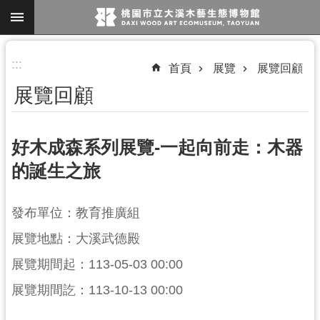
跳到主要內容區塊
進
:::
首頁
展覽
展覽回顧
階
展覽回顧
搜
尋
好木成森系列展覽-一起向前走：木器
的誕生之旅
參
觀
發布單位：教育推廣組
資
訊
展覽地點：大溪武德殿
展覽期間起：113-05-03 00:00
展
覽
展覽期間訖：113-10-13 00:00
便