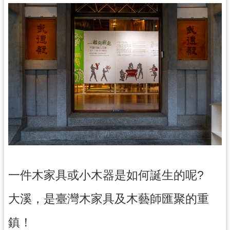
民
服
務
活
動
研
究
學
習
資
源
一件木家具或小木器是如何誕生的呢?
認
識
大溪，是臺灣木家具及木藝師匯聚的重
木
博
鎮！