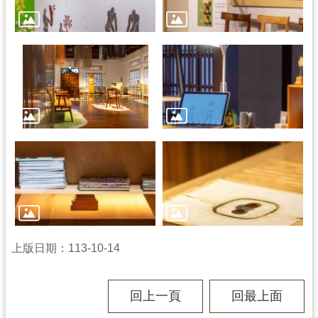
資
料
開
放
宣
告
上版日期：113-10-14
回上一頁
回最上面