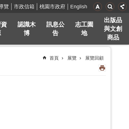
English
導覽
市政信箱
桃園市政府
出版品
習資
認識木
訊息公
志工園
與文創
源
博
告
地
商品
首頁
展覽
展覽回顧