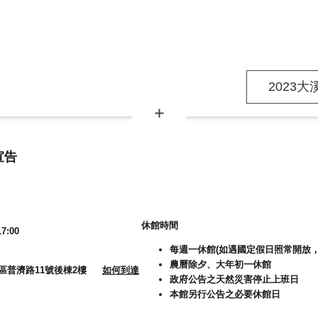
2023大溪
宣告
休館時間
7:00
每週一休館(如遇國定假日照常開放，
農曆除夕、大年初一休館
大溪區普濟路11號後棟2樓
如何到達
政府公告之天然災害停止上班日
本館另行公告之必要休館日