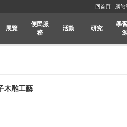
回首頁
網站
便民服
學
展覽
活動
研究
務
子木雕工藝