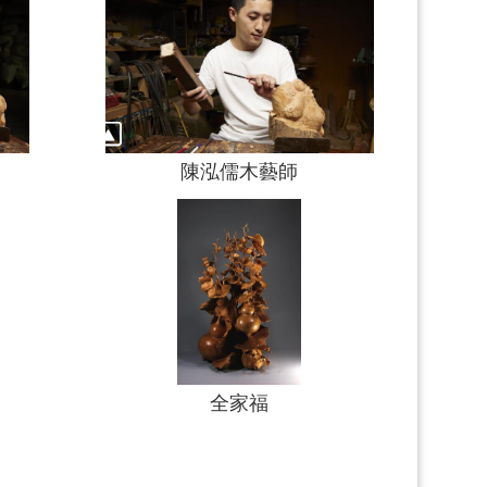
陳泓儒木藝師
全家福