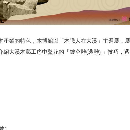
木產業的特色，木博館以「木職人在大溪」主題展，
紹大溪木藝工序中鑿花的「鏤空雕(透雕) 」技巧，
）
號）