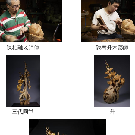
陳柏融老師傅
陳宥升木藝師
三代同堂
升