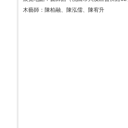
木藝師：陳柏融、陳泓儒、陳宥升