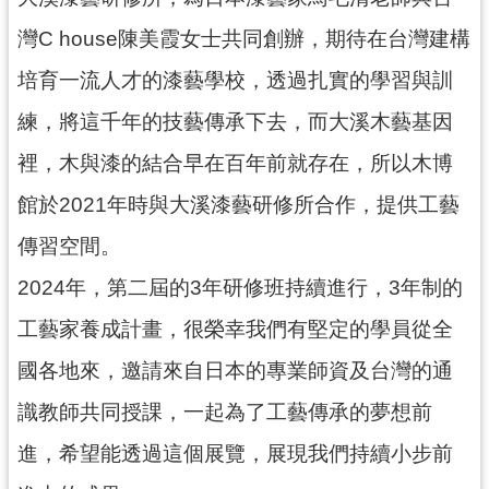
民
灣C house陳美霞女士共同創辦，期待在台灣建構
服
務
培育一流人才的漆藝學校，透過扎實的學習與訓
活
練，將這千年的技藝傳承下去，而大溪木藝基因
動
裡，木與漆的結合早在百年前就存在，所以木博
研
館於2021年時與大溪漆藝研修所合作，提供工藝
究
傳習空間。
學
習
2024年，第二屆的3年研修班持續進行，3年制的
資
工藝家養成計畫，很榮幸我們有堅定的學員從全
源
國各地來，邀請來自日本的專業師資及台灣的通
認
識
識教師共同授課，一起為了工藝傳承的夢想前
木
進，希望能透過這個展覽，展現我們持續小步前
博