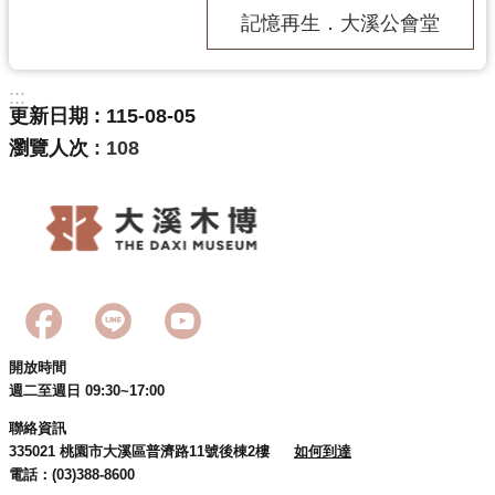
回
記憶再生．大溪公會堂
首
頁
:::
網
更新日期
115-08-05
站
瀏覽人次
108
導
覽
市
政
信
箱
桃
園
開放時間
市
週二至週日 09:30~17:00
政
府
聯絡資訊
335021 桃園市大溪區普濟路11號後棟2樓
如何到達
E
電話：(03)388-8600
n