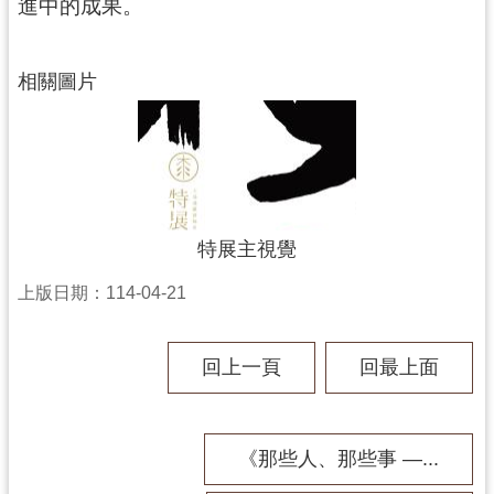
進中的成果。
訊
息
公
相關圖片
告
志
工
園
地
特展主視覺
出
版
上版日期：114-04-21
品
與
文
回上一頁
回最上面
創
商
品
《那些人、那些事 —...