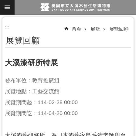
跳到主要內容區塊
進
:::
首頁
展覽
展覽回顧
階
展覽回顧
搜
尋
大溪漆研所特展
參
發布單位：教育推廣組
觀
展覽地點：工藝交流館
資
訊
展覽期間起：114-02-28 00:00
展
展覽期間訖：114-04-20 00:00
覽
便
大溪漆藝研修所，為日本漆藝家鳥毛清老師與台