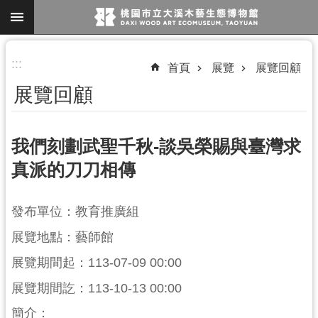
跳到主要內容區塊
進
:::
首頁
展覽
展覽回顧
階
展覽回顧
搜
尋
我們刻劃武聖千秋-談吳榮賜與臺灣求
真派的刀刀相傳
參
觀
發布單位：教育推廣組
資
訊
展覽地點：藝師館
展覽期間起：113-07-09 00:00
展
覽
展覽期間訖：113-10-13 00:00
便
簡介：