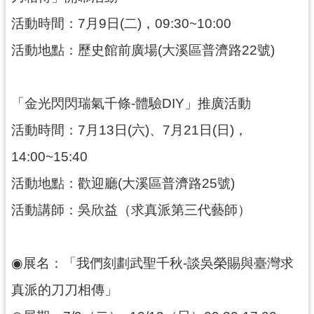
回
活動時間：7月9日(二)，09:30~10:00
首
頁
活動地點：歷史館前廣場(大溪區普濟路22號)
網
站
導
「金光閃閃瑞氣千條-體驗DIY」推廣活動
覽
活動時間：7月13日(六)、7月21日(日)，
市
政
14:00~15:40
信
箱
活動地點：歡迎廳(大溪區普濟路25號)
桃
活動講師：吳欣益（求真派第三代藝師）
園
市
政
◉展名：「我們刻劃武聖千秋-談吳榮賜與臺灣求
府
真派的刀刀相傳」
E
n