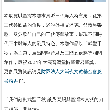
訊
息
公
本展覽以臺灣木雕求真派三代職人為主角，從第
告
三代吳欣益的角度，述說外祖父潘德、父親吳榮
志
賜、及吳欣益自己的三代傳藝故事，展現不同時
工
園
代下木雕職人的發展特色。木雕作品以「武聖千
地
秋」為主題，展出關聖帝君及三國五虎將等相關
出
創作，慶祝2024年大溪普濟堂關聖帝君聖誕。
版
品
更多展覽資訊請見
財團法人大嵙崁文教基金會臉
與
書粉專
。
文
創
商
品
「我們刻劃武聖千秋-談吳榮賜與臺灣求真派的刀
刀相傳」開幕活動