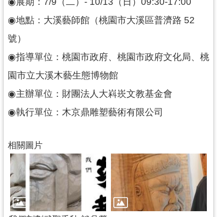
◉展期：7/9（二）- 10/13（日）09:30-17:00
g
l
i
◉地點：大溪藝師館（桃園市大溪區普濟路 52
s
h
號）
◉指導單位：桃園市政府、桃園市政府文化局、桃
隱
私
園市立大溪木藝生態博物館
權
政
◉主辦單位：財團法人大嵙崁文教基金會
策
◉執行單位：木京鼎雕塑藝術有限公司
網
站
安
相關圖片
全
政
策
政
府
網
站