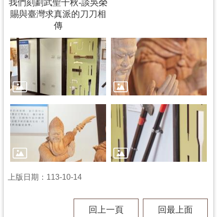
我們刻劃武聖千秋-談吳榮
資
賜與臺灣求真派的刀刀相
料
傳
開
放
宣
告
上版日期：113-10-14
回上一頁
回最上面