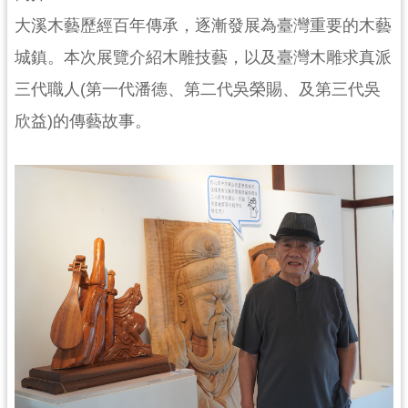
民
大溪木藝歷經百年傳承，逐漸發展為臺灣重要的木藝
服
務
城鎮。本次展覽介紹木雕技藝，以及臺灣木雕求真派
三代職人(第一代潘德、第二代吳榮賜、及第三代吳
活
動
欣益)的傳藝故事。
研
究
學
習
資
源
認
識
木
博