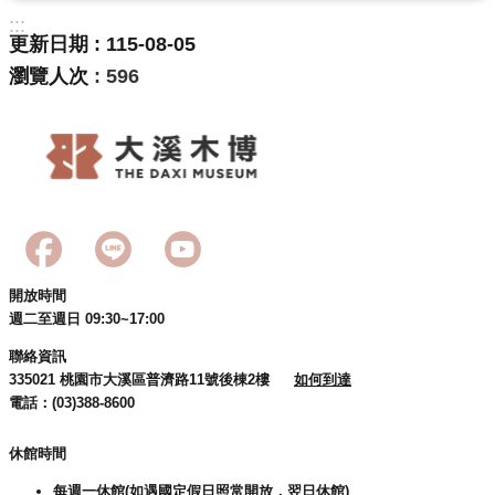
民
:::
服
更新日期
115-08-05
務
瀏覽人次
596
活
動
研
究
學
習
開放時間
資
週二至週日 09:30~17:00
源
聯絡資訊
認
335021 桃園市大溪區普濟路11號後棟2樓
如何到達
電話：(03)388-8600
識
木
休館時間
博
每週一休館(如遇國定假日照常開放，翌日休館)