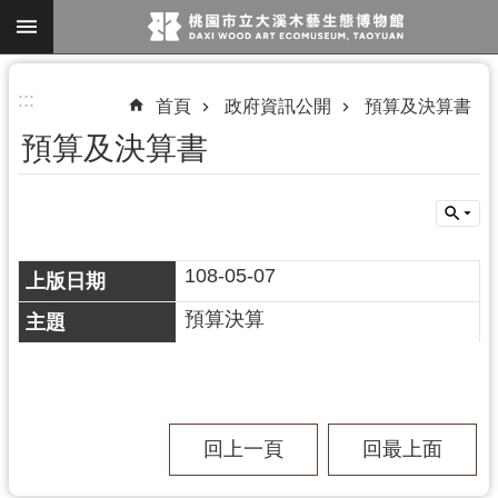
跳到主要內容區塊
進
:::
首頁
政府資訊公開
預算及決算書
階
預算及決算書
搜
尋
108-05-07
參
觀
預算決算
資
訊
展
覽
回上一頁
回最上面
便