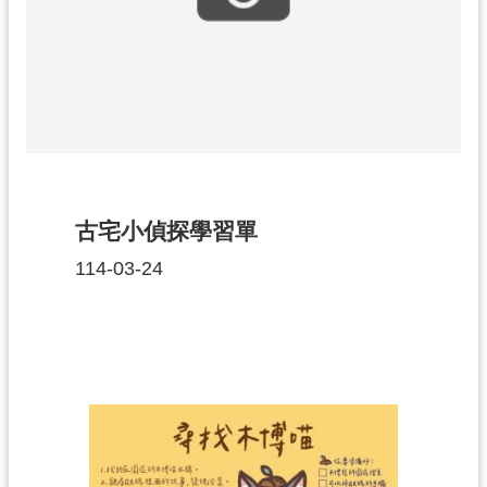
民
服
務
活
動
研
究
古宅小偵探學習單
學
114-03-24
習
資
源
認
識
木
博