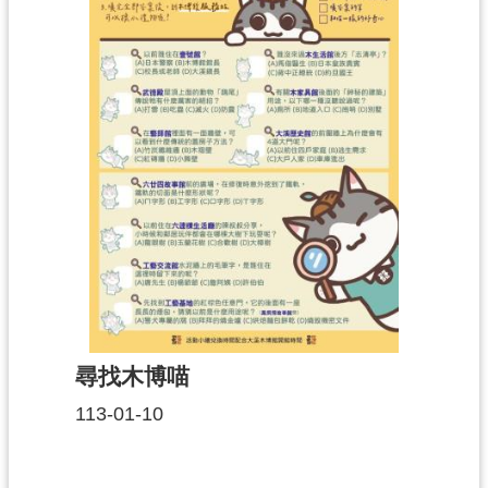
訊
息
公
告
志
工
園
地
出
版
品
與
文
尋找木博喵
創
商
113-01-10
品