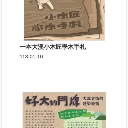
資
料
開
放
宣
告
一本大溪小木匠學木手札
113-01-10