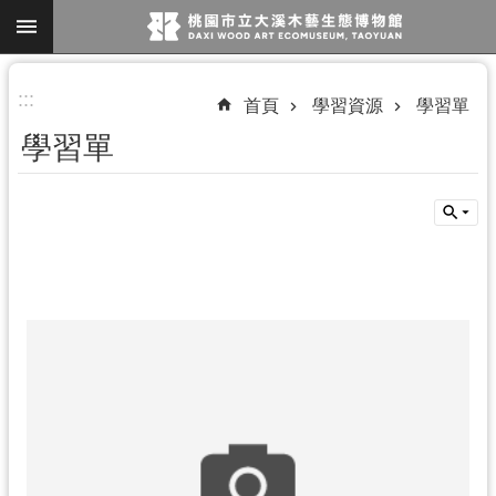
跳到主要內容區塊
進
:::
首頁
學習資源
學習單
階
學習單
搜
尋
參
觀
資
訊
展
覽
便