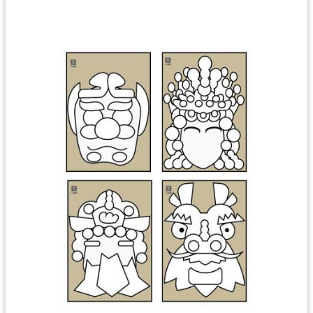
回
首
頁
網
站
導
覽
市
政
信
箱
桃
園
市
政
府
E
n