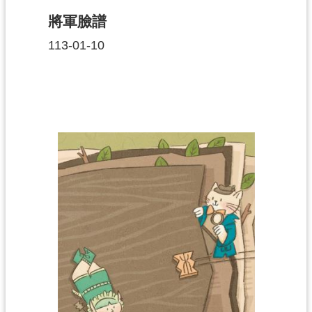
g
l
將軍臉譜
i
s
113-01-10
h
隱
私
權
政
策
網
站
安
全
政
策
政
府
網
站