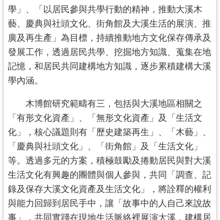
民
學」、「以居民參與共學行動的精神，推動大溪木
服
藝、慶典與社頭文化、街角館及大溪生活的展演、推
務
廣及再生產」為目標，持續推動地方文化保存傳承及
活
發展工作，透過居民共學、挖掘地方知識、蒐集在地
動
記憶，和居民共同建構地方知識，逐步累積建構大溪
學內涵。
研
究
木博館研究範疇有三，包括與大溪地區相關之
學
「有形文化資產」、「無形文化資產」及「生活文
習
化」，核心議題則有「歷史建築再生」、「木藝」、
資
「慶典與社頭文化」、「街角館」及「生活文化」
源
等。透過多元的方案，積極鼓勵及捲動居民與對大溪
認
生活文化有興趣的團體與個人參與，共同「調查、記
識
錄及保存大溪文化資產及生活文化」，將詮釋的權利
木
與能力回歸到居民手中，讓「故事中的人自己來說故
博
事」，共同實踐在現地生活脈絡裡展演大溪，建構居