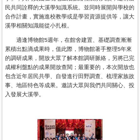
訊
民共同詮釋的大溪學知識系統。並同時展開與學校的
息
合作計畫，實施進校教學或是學習資源提供等，讓大
公
溪學相關知識能從小扎根。
告
志
適逢博物館5週年，在館舍建置、基礎調查漸漸
工
累積出點滴成果時，值此際，博物館著手整理5年來
園
的調研成果，開放大眾了解本館調研脈絡，另將已完
地
成權利盤點的成果開放查閱；最重要的，本次開放也
出
包含近年居民共學、自發進行田野調查、梳理家族故
版
事、地區特色等成果。邀請大眾與我們共同關心、投
品
入發展大溪學。
與
文
創
商
品