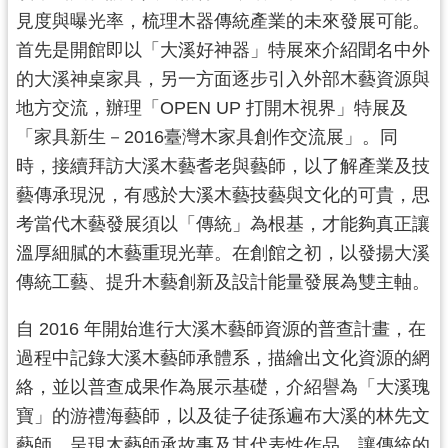
見度與曝光率，梳理木器傳統產業的未來發展可能。
首先是開館即以「大溪好神器」特展來介紹聞名中外
的大溪神桌家具，另一方面逐步引入外部木藝資源與
地方交流，辦理「OPEN UP 打開木視界」特展及
「家具新生－2016臺灣木家具創作交流展」。同
時，接續拜訪大溪木藝耆老與藝師，以了解產業及技
藝傳承現況，有感於大溪木藝技藝與文化的可貴，思
考當代木藝發展須以「傳統」為根基，才能夠真正讓
溫厚細膩的木藝重現光華。在創館之初，以發揚大溪
傳統工藝、提升木藝創新及設計能量發展為雙主軸。
自 2016 年開始進行大溪木藝師資源的普查計畫，在
過程中記錄大溪木藝師承體系，描繪出文化資源的網
絡，並以普查成果作為展示基礎，介紹譽為「大溪瑰
寶」的游禮海藝師，以及徒子徒孫遍布大溪的林先文
藝師，呈現木藝師承故事及其代表性作品，讓傳統的