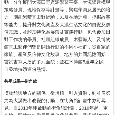
g
動，分年展開大溪田野資源學習平臺、大溪學建構與
l
策略發展、現地保存等計畫等，聚焦學員及居民的培
i
s
力，期能累積其田野經驗，以及在地詮釋、挖掘故事
h
等能力，提升對文化資產及大溪生活文化的自覺及價
隱
值意識，並願意轉化為展演及實踐行動，包含參加田
私
野工作坊的學員、社頭組織成員、木藝職人、及博物
權
政
館志工夥伴們皆是開始行動的不同小社群，從自家的
策
家族、產業及信仰文化故事、地方的共同記憶開始，
網
嘗試書寫大溪的多元面貌；並在木博館5週年之際，
站
自發地持續這份熱情。
安
全
共學成果—街角館
政
策
博物館與地方的關係，從培植、引入資源，到並肩努
政
力為大溪做出改變的行動，在街角館計畫中亦可尋
府
見。自2013年即啟動的街角館計畫，2019年起，更
網
站