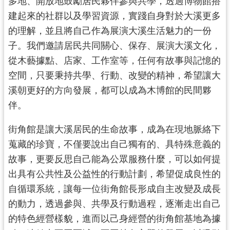
多地、開放地鼓勵居民夥伴參與共學，透過博物館搭
資
建起來的社群以及學習資源，實踐自身對於大溪更多
料
的理解，並且將自己作為展演大溪生活魅力的一份
開
放
子。我們邀請居民共同關心、保存、展演大溪文化，
宣
從木藝據點、店家、工作室等，任何有故事與記憶的
告
空間，只要秉持共學、行動、改變的精神，希望讓大
溪朝更好的方向發展，都可以成為木博館的民間夥
伴。
街角館是讓大溪居民的生命故事，成為在現地脈絡下
蒐藏的珍寶，不僅要說出自己獨有的、具特殊意義的
故事，更要反思自己能為公眾服務什麼，可以如何提
出具有公共性及公益性的行動計劃，希望促成良性的
自循環系統，讓每一位街角館長形成自主改變及成長
的動力，透過參與、共學及行動過程，逐漸走出自己
的特色經營樣貌，進而以己身經營的街角館基地為據