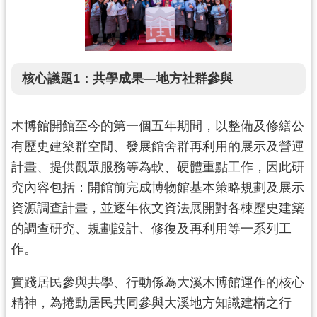
回
首
頁
網
核心議題1：共學成果—地方社群參與
站
導
覽
木博館開館至今的第一個五年期間，以整備及修繕公
市
有歷史建築群空間、發展館舍群再利用的展示及營運
政
信
計畫、提供觀眾服務等為軟、硬體重點工作，因此研
箱
究內容包括：開館前完成博物館基本策略規劃及展示
桃
資源調查計畫，並逐年依文資法展開對各棟歷史建築
園
的調查研究、規劃設計、修復及再利用等一系列工
市
作。
政
府
實踐居民參與共學、行動係為大溪木博館運作的核心
E
精神，為捲動居民共同參與大溪地方知識建構之行
n