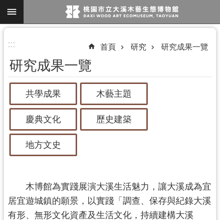
跳到主要內容區塊
進
:::
首頁
研究
研究成果一覽
階
研究成果一覽
搜
尋
共學成果
木藝主題
慶典文化
歷史建築
參
觀
地方文史
資
訊
展
木博館為實踐展演大溪生活魅力，讓大溪成為宜
覽
居宜遊城鎮的願景，以實踐「調查、保存與紀錄大溪
便
有形、無形文化資產及生活文化，持續建構大溪