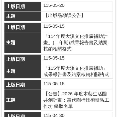
回
115-05-20
首
頁
【出版品勘誤公告】
網
115-05-15
站
導
「114年度大溪文化推廣補助計
覽
畫」(二年期)成果報告書及結案
核銷相關格式
市
政
115-05-15
信
箱
「115年度大溪文化推廣補助」
成果報告書及結案核銷相關格式
桃
園
115-05-15
市
政
【公告】2026 年度木藝生活圈
府
共創計畫：當代圈椅技術研習工
作坊 錄取名單
E
n
115-04-30