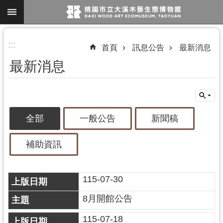
跳到主要內容區塊
進
:::
首頁
訊息公告
最新消息
階
最新消息
搜
尋
全部
一般公告
新聞稿
參
觀
補助資訊
資
訊
115-07-30
展
覽
8月開館公告
便
115-07-18