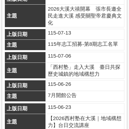
民
2026大溪大禧開幕 張市長邀全
服
民走進大溪 感受關聖帝君慶典文
務
化
活
115-07-13
動
115年志工招募-第8期志工名單
研
究
115-07-06
學
「西村塾」走入大溪 臺日共探
習
歷史城鎮的地域構想力
資
115-06-26
源
7月開館公告
認
識
115-06-23
木
【2026西村塾在大溪｜地域構想
博
力】台日交流講座