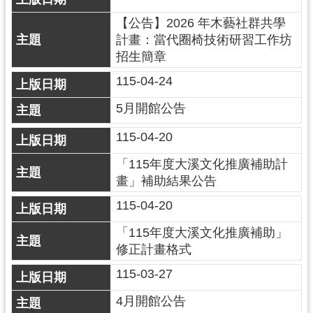
g
l
【公告】2026 年木藝社群共學
i
s
計畫：當代圈椅技術研習工作坊
h
招生簡章
115-04-24
隱
私
5月開館公告
權
政
115-04-20
策
「115年度大溪文化推廣補助計
網
畫」補助結果公告
站
安
115-04-20
全
政
「115年度大溪文化推廣補助」
策
修正計畫格式
政
115-03-27
府
網
4月開館公告
站