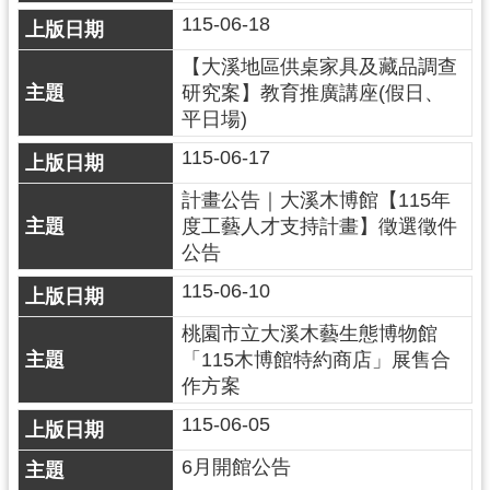
訊
115-06-18
息
公
【大溪地區供桌家具及藏品調查
告
研究案】教育推廣講座(假日、
平日場)
志
115-06-17
工
園
計畫公告｜大溪木博館【115年
地
度工藝人才支持計畫】徵選徵件
公告
出
版
115-06-10
品
桃園市立大溪木藝生態博物館
與
「115木博館特約商店」展售合
文
作方案
創
商
115-06-05
品
6月開館公告