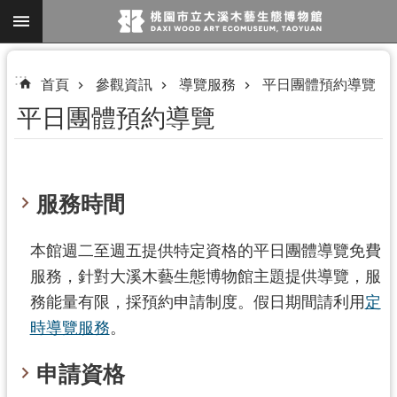
跳到主要內容區塊
進
:::
首頁
參觀資訊
導覽服務
平日團體預約導覽
階
平日團體預約導覽
搜
尋
服務時間
參
本館週二至週五提供特定資格的平日團體導覽免費
觀
資
服務，針對大溪木藝生態博物館主題提供導覽，服
訊
務能量有限，採預約申請制度。假日期間請利用
定
時導覽服務
。
展
覽
申請資格
便