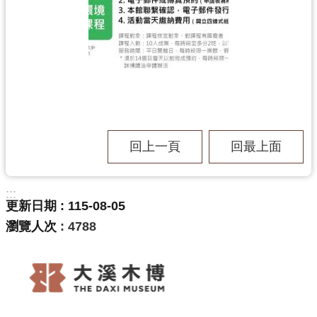
g
l
i
s
h
隱
私
權
政
策
回上一頁
回最上面
網
站
:::
安
更新日期
115-08-05
全
瀏覽人次
4788
政
策
政
府
網
站