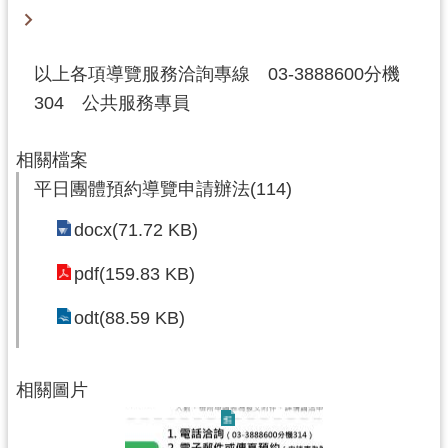
回
首
頁
以上各項導覽服務洽詢專線 03-3888600分機
網
304 公共服務專員
站
導
覽
相關檔案
平日團體預約導覽申請辦法(114)
市
政
docx(71.72 KB)
信
箱
pdf(159.83 KB)
桃
園
odt(88.59 KB)
市
政
府
相關圖片
E
n