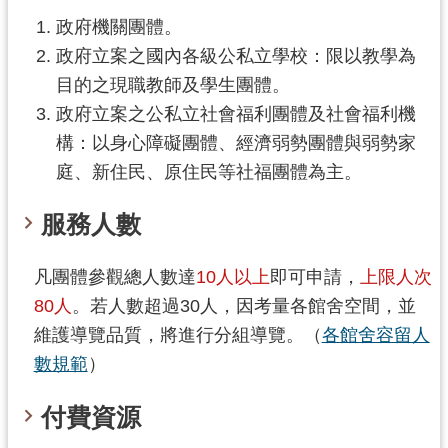
民
政府機關團體。
服
政府立案之國內各級公私立學校：限以教學為
務
目的之現職教師及學生團體。
活
政府立案之公私立社會福利團體及社會福利機
動
構：以身心障礙團體、經濟弱勢團體與弱勢家
研
庭、新住民、原住民等社福團體為主。
究
服務人數
學
習
凡團體參觀總人數達
10人以上
即可申請，
上限人次
資
源
80人
。若人數超過30人，因考量各館舍空間，並
維護導覽品質，將進行分組導覽。（
各館舍容留人
認
數規範
）
識
木
付費資源
博