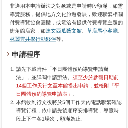
訊
非適用本申請辦法之對象或是申請時段額滿，如需
息
導覽服務，提倡地方文化旅遊發展，歡迎聯繫相關
公
付費導覽協會團體，或電洽有提供付費導覽主題的
告
街角館店家，如
達文西瓜藝文館
、
草店尾小客廳
、
志
林麗雲共學行動夥伴
等。
工
園
申請程序
地
出
請先下載附件「平日團體預約導覽申請辦
版
法」，並詳閱申請辦法。
須至少於參觀日期前
品
14個工作天行文至本館提出申請，並檢附「平
與
日團體預約導覽申請表」
。
文
創
本館收到行文後將於5個工作天內電話聯繫確認
商
導覽行程，依申請先後順序安排導覽，導覽時
品
段上下午各1場次，額滿為止。