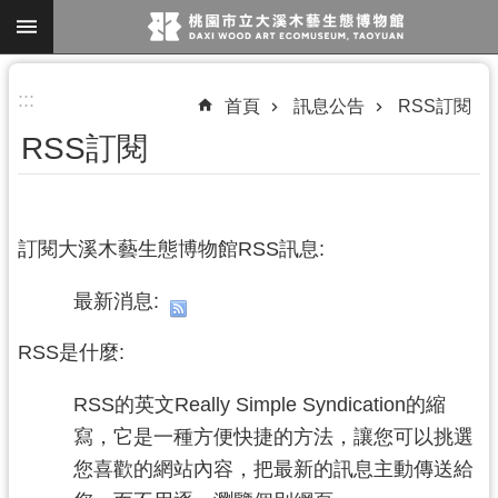
跳到主要內容區塊
進
:::
首頁
訊息公告
RSS訂閱
階
RSS訂閱
搜
尋
訂閱大溪木藝生態博物館RSS訊息:
參
最新消息:
觀
資
RSS是什麼:
訊
RSS的英文Really Simple Syndication的縮
展
寫，它是一種方便快捷的方法，讓您可以挑選
覽
您喜歡的網站內容，把最新的訊息主動傳送給
便