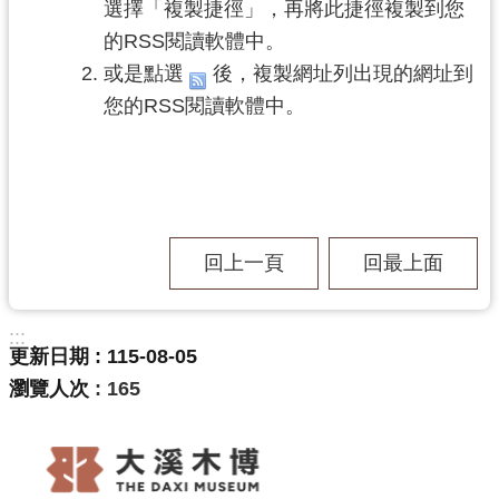
選擇「複製捷徑」，再將此捷徑複製到您
訊
息
的RSS閱讀軟體中。
公
或是點選
後，複製網址列出現的網址到
告
您的RSS閱讀軟體中。
志
工
園
地
出
回上一頁
回最上面
版
品
:::
與
更新日期
115-08-05
文
瀏覽人次
165
創
商
品