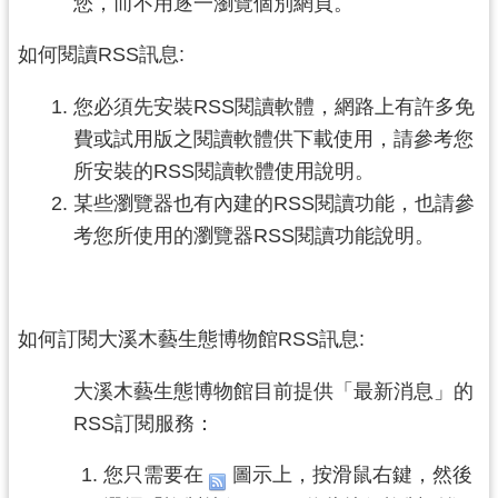
您，而不用逐一瀏覽個別網頁。
民
服
如何閱讀RSS訊息:
務
您必須先安裝RSS閱讀軟體，網路上有許多免
活
費或試用版之閱讀軟體供下載使用，請參考您
動
所安裝的RSS閱讀軟體使用說明。
研
某些瀏覽器也有內建的RSS閱讀功能，也請參
究
考您所使用的瀏覽器RSS閱讀功能說明。
學
習
資
源
如何訂閱大溪木藝生態博物館RSS訊息:
認
大溪木藝生態博物館目前提供「最新消息」的
識
RSS訂閱服務：
木
博
您只需要在
圖示上，按滑鼠右鍵，然後