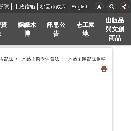
English
導覽
市政信箱
桃園市政府
出版品
習資
認識木
訊息公
志工園
與文創
源
博
告
地
商品
習資源
木藝主題學習資源
木藝主題資源彙整