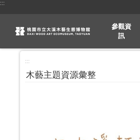
:::
跳到主要內容區塊
參觀資
訊
:::
木藝主題資源彙整