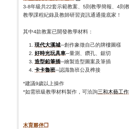
3-8年級共22套示範教案、5則教學簡報、4
教學課程紀錄及教師研習資訊通通攏底家！
其中4款教案已開發教學材料：
現代大溪城
─創作象徵自己的牌樓圖樣
好時光玩具車
─量測、鑽孔、鋸切
造型鉛筆插
─繪製造型圖案及筆插
卡卡魯班
─認識魯班公及榫接
*建議9歲以上操作
*如需班級教學材料製作，可洽詢
三和木藝工作
木育夥伴
❐