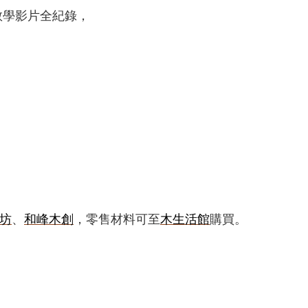
則教學影片全紀錄，
坊
、
和峰木創
，零售材料可至
木生活館
購買。