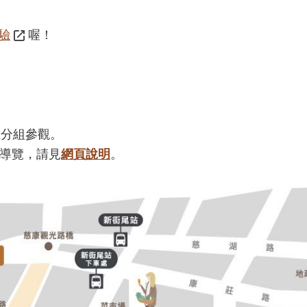
驗
喔！
位分組參觀。
約導覽，請見
網頁說明
。