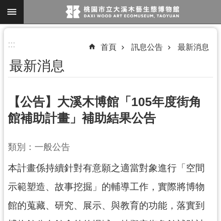
跳到主要內容區塊
進
:::
首頁
訊息公告
最新消息
階
最新消息
搜
尋
【公告】大溪木博館「105年度街角
館補助計畫」補助結果公告
參
觀
類別：一般公告
資
訊
本計畫係持續針對有意願之適當對象進行「空間
展
示範塑造、故事挖掘」的輔導工作，實際將博物
覽
館的蒐藏、研究、展示、與教育的功能，落實到
便