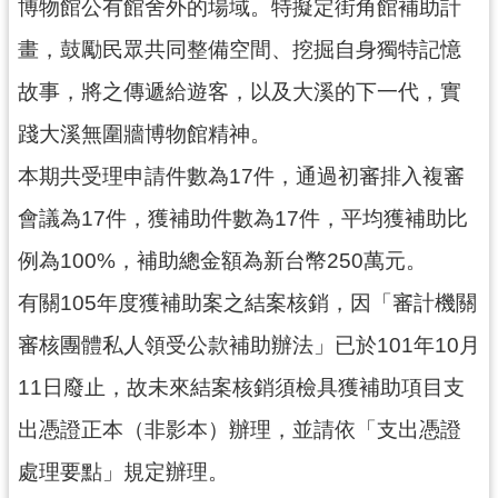
博物館公有館舍外的場域。特擬定街角館補助計
民
服
畫，鼓勵民眾共同整備空間、挖掘自身獨特記憶
務
故事，將之傳遞給遊客，以及大溪的下一代，實
活
踐大溪無圍牆博物館精神。
動
本期共受理申請件數為17件，通過初審排入複審
研
究
會議為17件，獲補助件數為17件，平均獲補助比
學
例為100%，補助總金額為新台幣250萬元。
習
有關105年度獲補助案之結案核銷，因「審計機關
資
源
審核團體私人領受公款補助辦法」已於101年10月
認
11日廢止，故未來結案核銷須檢具獲補助項目支
識
出憑證正本（非影本）辦理，並請依「支出憑證
木
博
處理要點」規定辦理。