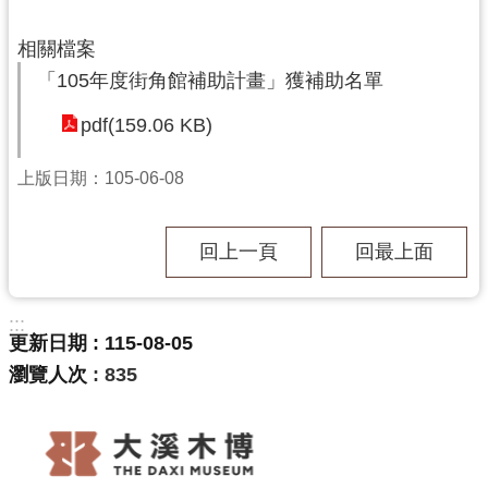
訊
息
相關檔案
公
「105年度街角館補助計畫」獲補助名單
告
pdf(159.06 KB)
志
工
上版日期：105-06-08
園
地
回上一頁
回最上面
出
版
品
:::
與
更新日期
115-08-05
文
瀏覽人次
835
創
商
品