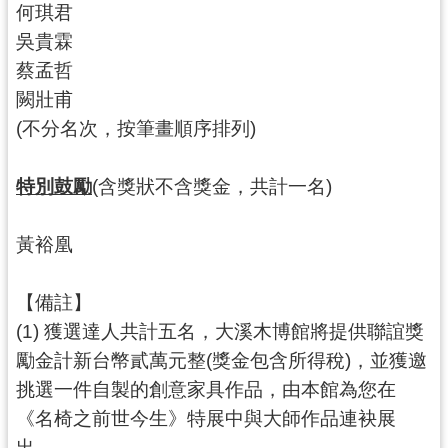
何琪君
民
服
吳貴霖
務
蔡孟哲
闕壯甫
活
動
(不分名次，按筆畫順序排列)
研
特別鼓勵
(含獎狀不含獎金，共計一名)
究
學
黃裕凰
習
資
【備註】
源
(1) 獲選達人共計五名，大溪木博館將提供聯誼獎
認
勵金計新台幣貳萬元整(獎金包含所得稅)，並獲邀
識
挑選一件自製的創意家具作品，由本館為您在
木
博
《名椅之前世今生》特展中與大師作品連袂展
出。