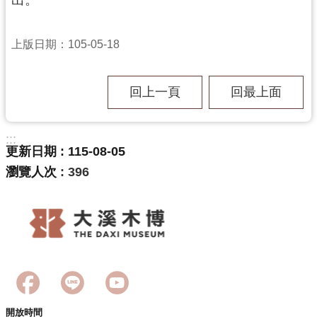
訊
息
公
上版日期：105-05-18
告
志
回上一頁
回最上面
工
園
地
:::
更新日期
115-08-05
出
瀏覽人次
396
版
品
與
文
創
商
品
開放時間