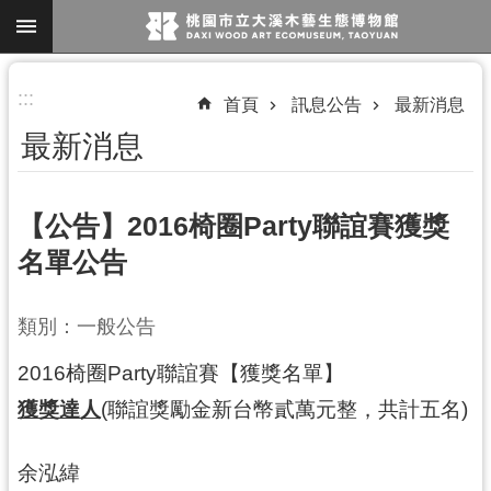
跳到主要內容區塊
進
:::
首頁
訊息公告
最新消息
階
最新消息
搜
尋
【公告】2016椅圈Party聯誼賽獲獎
名單公告
參
觀
類別：一般公告
資
訊
2016椅圈Party聯誼賽【獲獎名單】
展
獲獎達人
(聯誼獎勵金新台幣貳萬元整，共計五名)
覽
余泓緯
便