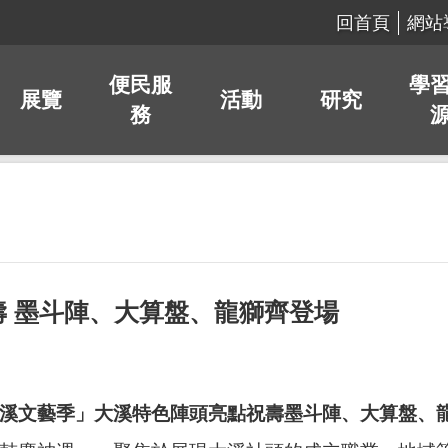
回首頁
網站
便民服
學
展覽
活動
研究
務
 墨斗陣、大算盤、龍獅齊登場
6大溪文藝季」大溪特色陣頭亮點祝壽墨斗陣、大算盤、