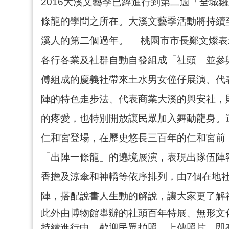
2016大溪文藝季已經進行到第二週「全
條龍的學問之所在。大溪文藝季活動將持續
溪人的第二個過年。 桃園市市長鄭文燦表
各行各業及社群自動自發組成「社頭」並參
傅組成的慶義社帶來土水男女僮仔展演、代
陣的特色走步法、代表商業大溪的興安社，
的疼愛，也特別開放讓民眾加入舞動龍身。
仁和宮登場，在歷史悠長三百年的仁和宮前
「出陣一條龍」的遶境展演，表現出隊伍陣
香擔及涼傘和神轎等依序排列，由7個在地
陣，搭配說書人生動的解說，讓大家更了解
此外由博物館舉辦的社頭百年特展、無形文
持續進行中，歡迎民眾拍照、上傳照片，即