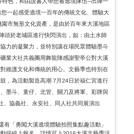
等特色，和由說書人帶您看遶境隊伍─出陣一
請您一起感受遶境一百年的傳統文化、體驗大
桃園市無形文化資產，是由於百年來大溪地區
色陣頭於老城區進行快閃演出，如：由土水師
心協力的凝聚力，並特別讓在場民眾體驗墨斗
、礦業大社共義團用舞龍陣感謝聖帝公對大溪
與對維護文化和傳統的用心。文藝季也特別在
，為活動製造高潮 7月24日於福仁宮進行
陣、墨斗、童仔、北管、關刀及將軍、彩牌與
社、協義社、永安社、同人社共同展演出
，還有「勇闖大溪遶境體驗拍照集點趣活動」
採線上報名，詳情可上2016大溪文藝季活