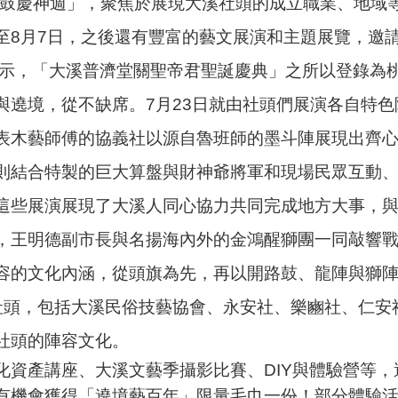
城鑼鼓慶神週」，聚焦於展現大溪社頭的成立職業、地域
至8月7日，之後還有豐富的藝文展演和主題展覽，邀
示，「大溪普濟堂關聖帝君聖誕慶典」之所以登錄為
與遶境，從不缺席。7月23日就由社頭們展演各自特
表木藝師傅的協義社以源自魯班師的墨斗陣展現出齊
則結合特製的巨大算盤與財神爺將軍和現場民眾互動
這些展演展現了大溪人同心協力共同完成地方大事，
，王明德副市長與名揚海內外的金鴻醒獅團一同敲響戰鼓
容的文化內涵，從頭旗為先，再以開路鼓、龍陣與獅
社頭，包括大溪民俗技藝協會、永安社、樂豳社、仁安
社頭的陣容文化。
化資產講座、大溪文藝季攝影比賽、DIY與體驗營等
有機會獲得「遶境藝百年」限量毛巾一份！部分體驗活動