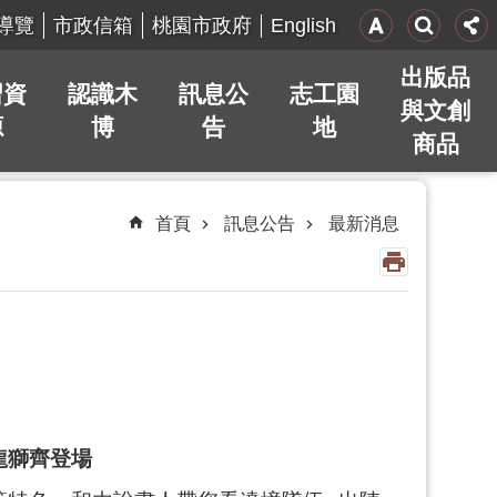
English
導覽
市政信箱
桃園市政府
出版品
習資
認識木
訊息公
志工園
與文創
源
博
告
地
商品
首頁
訊息公告
最新消息
龍獅齊登場