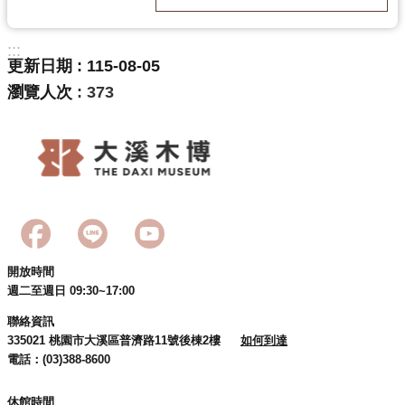
訊
息
:::
公
更新日期
115-08-05
告
瀏覽人次
373
志
工
園
地
出
版
品
開放時間
與
週二至週日 09:30~17:00
文
創
聯絡資訊
335021 桃園市大溪區普濟路11號後棟2樓
如何到達
商
電話：(03)388-8600
品
休館時間