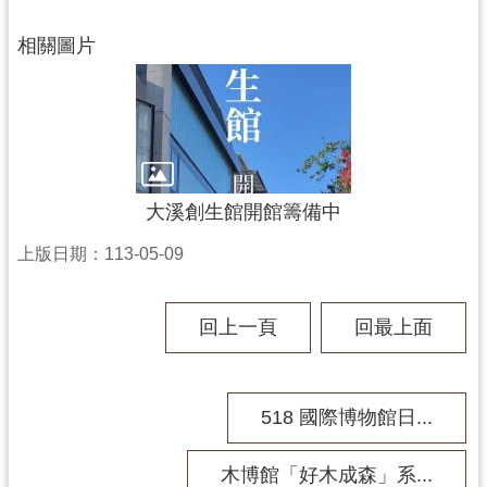
民
服
相關圖片
務
活
動
研
究
大溪創生館開館籌備中
學
上版日期：113-05-09
習
資
回上一頁
回最上面
源
認
識
518 國際博物館日...
木
博
木博館「好木成森」系...