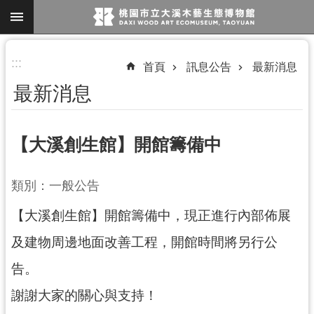
跳到主要內容區塊
進
:::
首頁
訊息公告
最新消息
階
最新消息
搜
尋
【大溪創生館】開館籌備中
參
類別：一般公告
觀
【大溪創生館】開館籌備中，現正進行內部佈展
資
訊
及建物周邊地面改善工程，開館時間將另行公
展
告。
覽
謝謝大家的關心與支持！
便