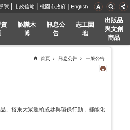
English
導覽
市政信箱
桃園市政府
出版品
習資
認識木
訊息公
志工園
與文創
源
博
告
地
商品
首頁
訊息公告
一般公告
商品、搭乘大眾運輸或參與環保行動，都能化