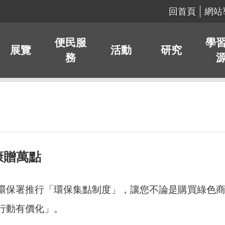
回首頁
網站
便民服
學
展覽
活動
研究
務
康贈萬點
環保署推行「環保集點制度」，讓您不論是購買綠色
行動有價化」。