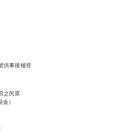
號供事後補登
習之民眾
現金）
止