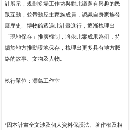
訊
計展示，規劃多場工作坊與對此議題有興趣的民
息
眾互動，並帶動屋主家族成員，認識自身家族發
公
告
展歷史。博物館透過此計畫進行，逐漸梳理出
志
「現地保存」推廣機制，將依此案成果為例，持
工
續於地方推動現地保存，梳理出更多具有地方脈
園
地
絡的故事、文物及人物。
出
版
執行單位：漂鳥工作室
品
與
文
創
商
品
*因本計畫全文涉及個人資料保護法、著作權及相