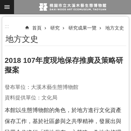
跳到主要內容區塊
進
:::
首頁
研究
研究成果一覽
地方文史
階
地方文史
搜
尋
2018 107年度現地保存推廣及策略研
擬案
參
觀
發布單位：大溪木藝生態博物館
資
訊
資料提供單位：文化局
展
本館以生態博物館的角色，於地方進行文化資產
覽
保存工作，基於社區參與之共學精神，發展出與
便