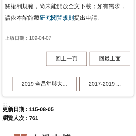
回
關權利規範，尚未能開放全文下載；如有需求，
首
頁
請依本館館藏
研究閱覽規則
提出申請。
網
站
上版日期：109-04-07
導
覽
市
回上一頁
回最上面
政
信
箱
2019 全昌堂與大...
2017-2019 ...
桃
園
市
:::
政
更新日期
115-08-05
府
瀏覽人次
761
E
n