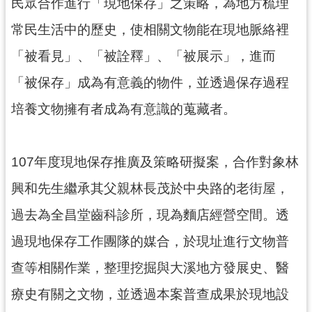
民眾合作進行「現地保存」之策略，為地方梳理
民
服
常民生活中的歷史，使相關文物能在現地脈絡裡
務
「被看見」、「被詮釋」、「被展示」，進而
活
「被保存」成為有意義的物件，並透過保存過程
動
培養文物擁有者成為有意識的蒐藏者。
研
究
107年度現地保存推廣及策略研擬案，合作對象林
學
習
興和先生繼承其父親林長茂於中央路的老街屋，
資
源
過去為全昌堂齒科診所，現為麵店經營空間。透
過現地保存工作團隊的媒合，於現址進行文物普
認
識
查等相關作業，整理挖掘與大溪地方發展史、醫
木
博
療史有關之文物，並透過本案普查成果於現地設