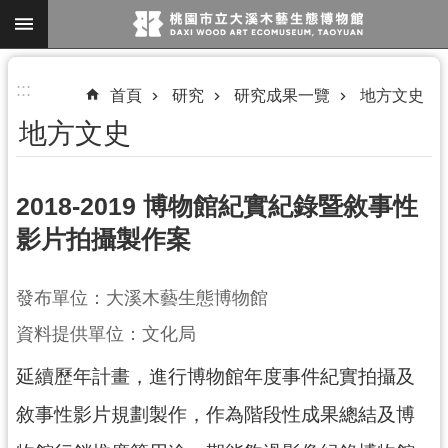
跳到主要內容區塊
進
:::
首頁
研究
研究成果一覽
地方文史
階
地方文史
搜
尋
2018-2019 博物館紀實紀錄暨敘事性
影片拍攝製作案
參
觀
發布單位：大溪木藝生態博物館
資
訊
資料提供單位：文化局
展
延續歷年計畫，進行博物館年度事件紀實拍攝及
覽
敘事性影片規劃製作，作為階段性成果總結及博
便