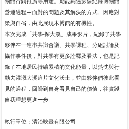
物館行銷推廣等用途。期能夠過影像紀錄博物館
民
服
營運過程中面對的問題及其解決的方式、因應對
務
策與自省，由此展現木博館的有機性。
活
本次完成「共學‧探大溪」成果影片，紀錄了共學
動
夥伴在一連串共識會議、共學課程、分組討論及
研
究
協作事件後，對共學有更多詮釋及看法，也是記
錄了在地居民持續累積的文化能量，以熱忱與行
學
習
動去灌溉大溪這片文化沃土，並由夥伴們彼此看
資
源
見的過程，回歸到自身看見自己的價值，往實踐
自我理想更進一步。
認
識
木
博
執行單位：清治映畫有限公司