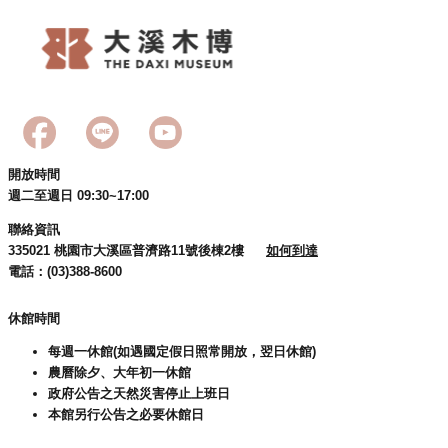
回
首
頁
網
站
導
覽
開放時間
市
週二至週日 09:30~17:00
政
聯絡資訊
信
335021 桃園市大溪區普濟路11號後棟2樓
如何到達
箱
電話：(03)388-8600
桃
園
休館時間
市
每週一休館(如遇國定假日照常開放，翌日休館)
政
農曆除夕、大年初一休館
府
政府公告之天然災害停止上班日
E
本館另行公告之必要休館日
n