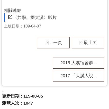
訊
息
相關連結
公
〈共學。探大溪〉影片
告
上版日期：109-04-07
志
工
園
回上一頁
回最上面
地
出
2015 大溪宿舍群...
版
品
與
2017 「大溪人說...
文
創
:::
商
更新日期
115-08-05
品
瀏覽人次
1047