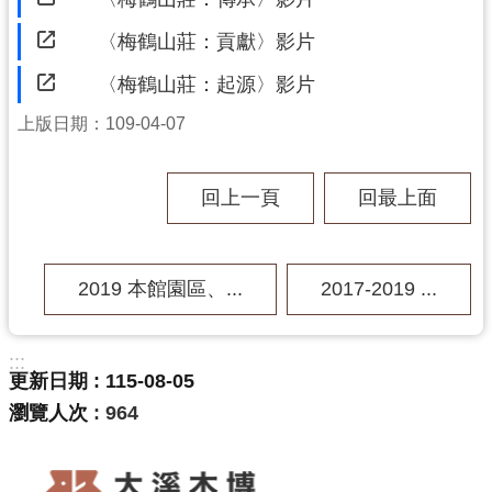
回
首
〈梅鶴山莊：貢獻〉影片
頁
〈梅鶴山莊：起源〉影片
網
站
上版日期：109-04-07
導
覽
回上一頁
回最上面
市
政
信
箱
2019 本館園區、...
2017-2019 ...
桃
園
:::
市
更新日期
115-08-05
政
瀏覽人次
964
府
E
n