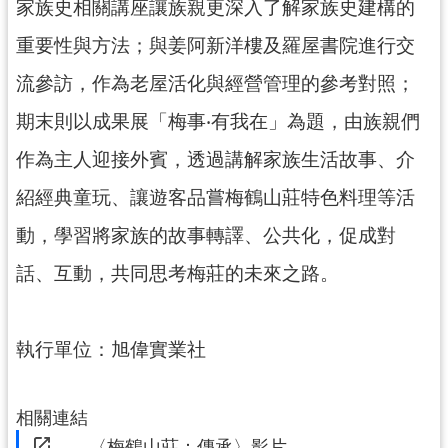
家族史相關講座讓族親更深入了解家族史建構的
訊
息
重要性與方法；與姜阿新洋樓及羅屋書院進行交
公
流參訪，作為老屋活化與經營管理的參考對照；
告
期末則以成果展「梅事‧有我在」為題，由族親們
志
工
作為主人迎接外賓，透過講解家族生活故事、介
園
地
紹經典童玩、讓遊客品嘗梅鶴山莊特色料理等活
動，學習將家族的故事轉譯、公共化，促成對
出
版
話、互動，共同思考梅莊的未來之路。
品
與
文
執行單位：旭偉實業社
創
商
品
相關連結
〈梅鶴山莊：傳承〉影片