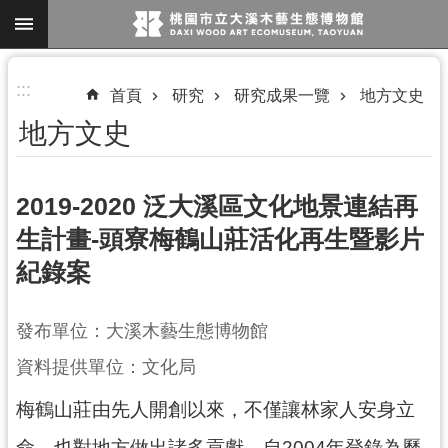
跳到主要內容區塊
進
:::
首頁
研究
研究成果一覽
地方文史
階
地方文史
搜
尋
2019-2020 泛大溪區文化地景連結再
生計畫-頭寮梅鶴山莊活化再生暨影片
參
紀錄案
觀
資
訊
發布單位：大溪木藝生態博物館
資料提供單位：文化局
展
覽
梅鶴山莊由先人開創以來，不僅讓林家人安身立
便
命，也對地方做出諸多貢獻。自2004年登錄為歷