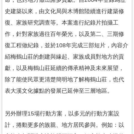
民
史建築以來，由文化局與木博館陸續進行建築修
服
務
復、家族研究調查等。本案進行紀錄片拍攝工
活
作，針對家族過往百年榮光，以及第二、三期修
動
復工程做紀錄，並於108年完成三部短片，內容介
研
紹梅鶴山莊的創建與緣起、家族成員對地方的貢
究
獻，以及梅鶴山莊延續的傳承精神及未來展望，
學
習
除了能使民眾更清楚簡明地了解梅鶴山莊，也代
資
表大溪文化據點的發展已延伸至三層地區。
源
認
識
另外辦理15場行動方案，以多元的行動方案設
木
計，捲動更多的族親、地方居民參與。例如：以
博