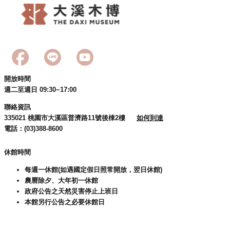
民
服
務
活
動
開放時間
研
週二至週日 09:30~17:00
究
聯絡資訊
335021 桃園市大溪區普濟路11號後棟2樓
如何到達
學
電話：(03)388-8600
習
資
休館時間
源
每週一休館(如遇國定假日照常開放，翌日休館)
認
農曆除夕、大年初一休館
識
政府公告之天然災害停止上班日
木
本館另行公告之必要休館日
博