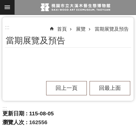
跳到主要內容區塊
進
:::
首頁
展覽
當期展覽及預告
階
當期展覽及預告
搜
尋
參
觀
回上一頁
回最上面
資
訊
:::
展
更新日期
115-08-05
覽
瀏覽人次
162556
便