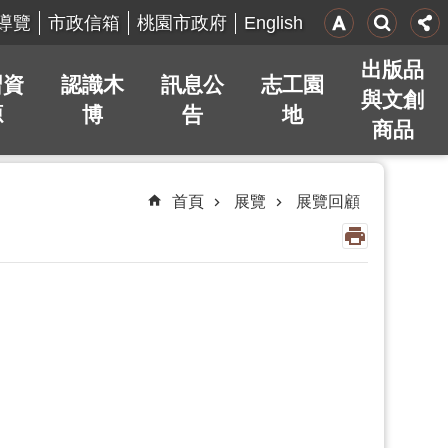
English
導覽
市政信箱
桃園市政府
出版品
習資
認識木
訊息公
志工園
與文創
源
博
告
地
商品
首頁
展覽
展覽回顧