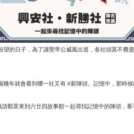
盼望的日子，為了讓聖帝公威風出巡，各社頭莫不費
，每隔幾年就會看到哪一社又有 #新陣頭。記憶中，那時候
，邀請觀眾來到六廿四故事館一起尋找記憶中的陣頭，