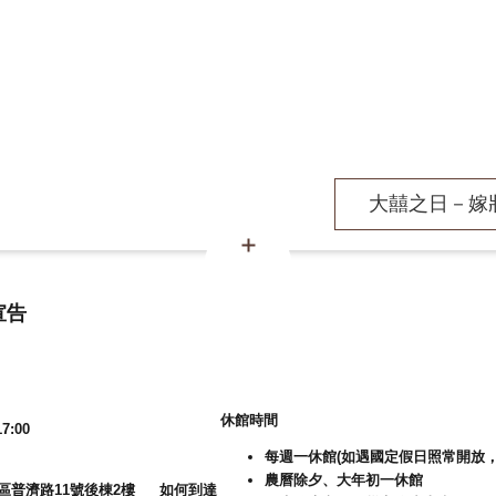
大囍之日－嫁妝
宣告
休館時間
7:00
每週一休館(如遇國定假日照常開放，
農曆除夕、大年初一休館
大溪區普濟路11號後棟2樓
如何到達