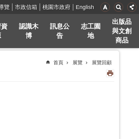
English
導覽
市政信箱
桃園市政府
出版品
習資
認識木
訊息公
志工園
與文創
源
博
告
地
商品
首頁
展覽
展覽回顧