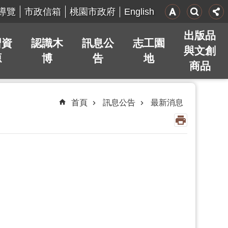
English
導覽
市政信箱
桃園市政府
出版品
習資
認識木
訊息公
志工園
與文創
源
博
告
地
商品
首頁
訊息公告
最新消息