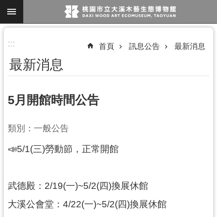
跳到主要內容區塊
進
:::
首頁
訊息公告
最新消息
階
最新消息
搜
尋
5月開館時間公告
參
類別：一般公告
觀
📣5/1(三)勞動節，正常開館
資
訊
展
武德殿：2/19(一)~5/2(四)換展休館
覽
大溪公會堂：4/22(一)~5/2(四)換展休館
便