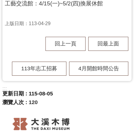
工藝交流館：4/15(一)~5/2(四)換展休館
民
服
務
上版日期：113-04-29
活
動
回上一頁
回最上面
研
究
113年志工招募
4月開館時間公告
學
習
資
:::
源
更新日期
115-08-05
瀏覽人次
120
認
識
木
博