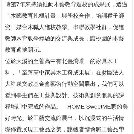
訊
博館7年來持續推動木藝教育進校的成果展，透過
息
「木藝教育扎根計畫」與學校合作，培訓種子師
公
告
資、媒合木職人進校教學、串聯教學社群，促進
志
教師木育教學經驗的交流與成長，讓桃園的木藝
工
教育遍地開花。
園
地
位於大溪的至善高中有北臺灣唯一的家具木工
出
科，「至善高中家具木工科成果展」在財團法人
版
大嵙崁文教基金會藝術行動空間展出，我們可以
品
與
看到學生們在工藝與設計、技術與創意兼具的課
文
程培訓中完成的作品。「HOME SweetME家的美
創
商
好時光」於工藝交流館展出，以沉浸式的生活情
品
境佈置展現工藝品之美，讓觀者體會將工藝品帶