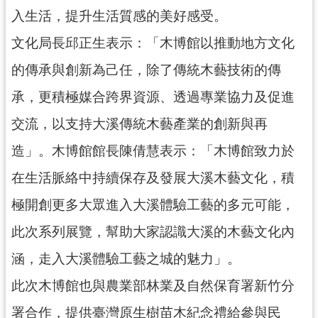
回
入生活，提升生活質感的美好感受。
首
頁
文化局長邱正生表示：「木博館以推動地方文化
網
的傳承與創新為己任，除了傳統木藝技術的傳
站
導
承，更積極媒合跨界資源、透過專業協力及促進
覽
交流，以支持大溪傳統木藝產業的創新與再
市
造」。木博館館長陳倩慧表示：「木博館致力於
政
信
在生活脈絡中持續保存及發展大溪木藝文化，積
箱
極開創更多大眾進入大溪體驗工藝的多元可能，
桃
園
此次系列展覽，幫助大家認識大溪的木藝文化內
市
政
涵，走入大溪體驗工藝之城的魅力」。
府
此次木博館也與農業部林業及自然保育署新竹分
E
n
署合作，提供臺灣原生樹苗木紀念禮給參與民