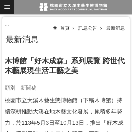
跳到主要內容區塊
進
:::
首頁
訊息公告
最新消息
階
最新消息
搜
尋
木博館「好木成森」系列展覽 跨世代
木藝展現生活工藝之美
參
觀
類別：新聞稿
資
訊
桃園市立大溪木藝生態博物館（下稱木博館）持
展
續深耕推動大溪在地木藝文化發展，累積多年努
覽
力，於113年5月3日至10月13日，推出「好木成
便