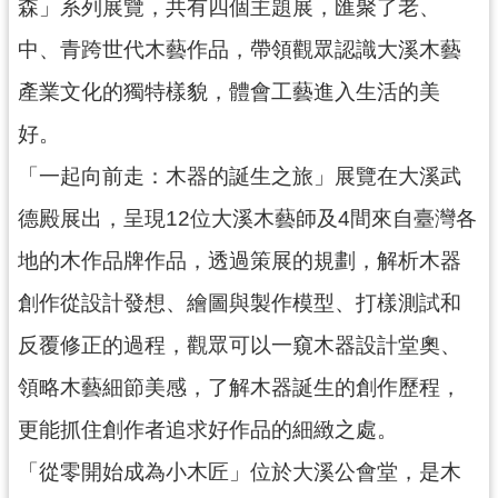
森」系列展覽，共有四個主題展，匯聚了老、
民
服
中、青跨世代木藝作品，帶領觀眾認識大溪木藝
務
產業文化的獨特樣貌，體會工藝進入生活的美
活
好。
動
「一起向前走：木器的誕生之旅」展覽在大溪武
研
究
德殿展出，呈現12位大溪木藝師及4間來自臺灣各
學
地的木作品牌作品，透過策展的規劃，解析木器
習
創作從設計發想、繪圖與製作模型、打樣測試和
資
源
反覆修正的過程，觀眾可以一窺木器設計堂奧、
認
領略木藝細節美感，了解木器誕生的創作歷程，
識
更能抓住創作者追求好作品的細緻之處。
木
博
「從零開始成為小木匠」位於大溪公會堂，是木