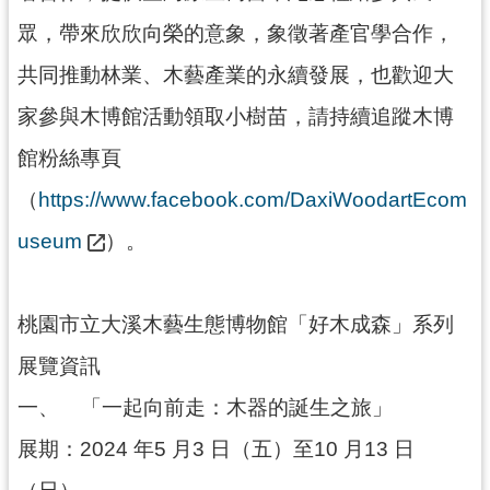
g
l
眾，帶來欣欣向榮的意象，象徵著產官學合作，
i
s
共同推動林業、木藝產業的永續發展，也歡迎大
h
家參與木博館活動領取小樹苗，請持續追蹤木博
隱
私
館粉絲專頁
權
政
（
https://www.facebook.com/DaxiWoodartEcom
策
useum
）。
網
站
安
桃園市立大溪木藝生態博物館「好木成森」系列
全
政
展覽資訊
策
一、
「一起向前走：木器的誕生之旅」
政
府
展期：2024 年5 月3 日（五）至10 月13 日
網
站