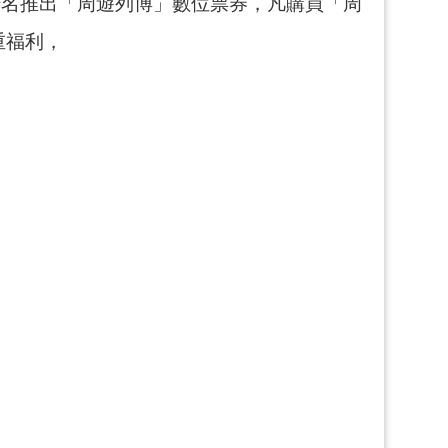
聯名推出「周遊列博」數位票券，凡購買「周
重福利，