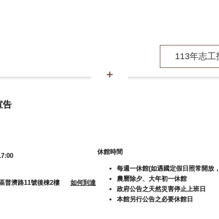
113年志工招
宣告
休館時間
7:00
每週一休館(如遇國定假日照常開放，
農曆除夕、大年初一休館
大溪區普濟路11號後棟2樓
如何到達
政府公告之天然災害停止上班日
本館另行公告之必要休館日