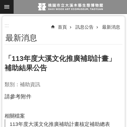
跳到主要內容區塊
進
:::
首頁
訊息公告
最新消息
階
最新消息
搜
尋
「113年度大溪文化推廣補助計畫」
補助結果公告
參
觀
類別：補助資訊
資
訊
請參考附件
展
覽
相關檔案
便
113年度大溪文化推廣補助計畫核定補助總表