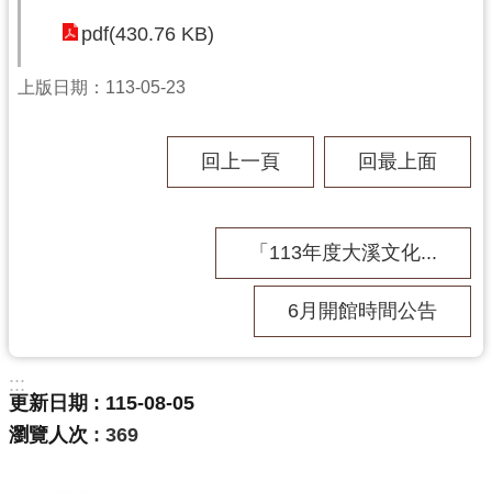
民
pdf(430.76 KB)
服
務
上版日期：113-05-23
活
動
回上一頁
回最上面
研
究
「113年度大溪文化...
學
習
資
6月開館時間公告
源
認
:::
更新日期
115-08-05
識
木
瀏覽人次
369
博