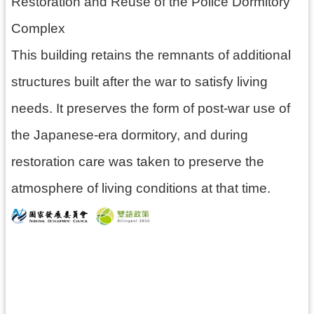
Restoration and Reuse of the Police Dormitory
g
l
Complex
i
s
h
This building retains the remnants of additional
structures built after the war to satisfy living
隱
私
needs. It preserves the form of post-war use of
權
政
the Japanese-era dormitory, and during
策
restoration care was taken to preserve the
網
站
atmosphere of living conditions at that time.
安
全
政
策
政
府
網
站