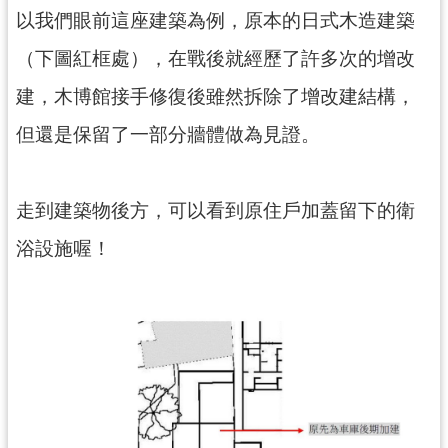
訊
以我們眼前這座建築為例，原本的日式木造建築
息
（下圖紅框處），在戰後就經歷了許多次的增改
公
告
建，木博館接手修復後雖然拆除了增改建結構，
志
但還是保留了一部分牆體做為見證。
工
園
地
走到建築物後方，可以看到原住戶加蓋留下的衛
出
浴設施喔！
版
品
與
文
創
商
品