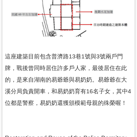
回
首
頁
網
站
導
覽
這座建築目前包含普濟路13巷1號與3號兩戶門
市
政
牌，戰後曾同時居住許多戶人家，最後居住在此
信
箱
的，是來自湖南的易爺爺與易奶奶。易爺爺在大
桃
溪分局負責開車，和易奶奶育有16名子女，其中4
園
位都是警察，易奶奶還獲頒模範母親的殊榮喔！
市
政
府
E
n