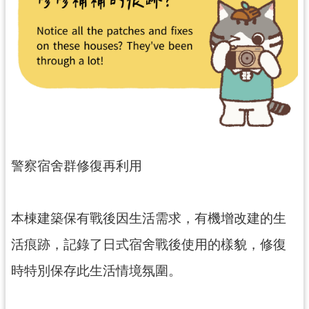
民
服
務
活
動
研
究
學
警察宿舍群修復再利用
習
資
源
本棟建築保有戰後因生活需求，有機增改建的生
認
活痕跡，記錄了日式宿舍戰後使用的樣貌，修復
識
時特別保存此生活情境氛圍。
木
博