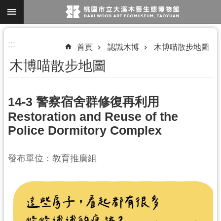
跳到主要內容區塊
進
:::
首頁
認識木博
木博喵散步地圖
階
木博喵散步地圖
搜
尋
14-3 警察宿舍群修復再利用
Restoration and Reuse of the
參
Police Dormitory Complex
觀
資
發布單位：教育推廣組
訊
展
覽
便