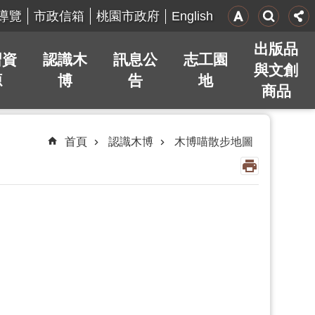
English
導覽
市政信箱
桃園市政府
出版品
習資
認識木
訊息公
志工園
與文創
源
博
告
地
商品
首頁
認識木博
木博喵散步地圖