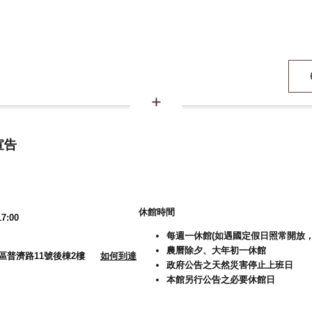
宣告
休館時間
7:00
每週一休館(如遇國定假日照常開放，
農曆除夕、大年初一休館
大溪區普濟路11號後棟2樓
如何到達
政府公告之天然災害停止上班日
本館另行公告之必要休館日