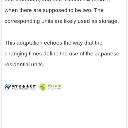
資
when there are supposed to be two. The
料
開
corresponding units are likely used as storage.
放
宣
告
This adaptation echoes the way that the
changing times define the use of the Japanese
residential units.