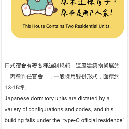
民
服
務
活
動
研
究
日式宿舍有著各種編制規範，這座建築物就屬於
學
習
「丙種判任官舍」，一般採用雙併形式，面積約
資
13-15坪。
源
Japanese dormitory units are dictated by a
認
識
variety of configurations and codes, and this
木
building falls under the “type-C official residence”
博