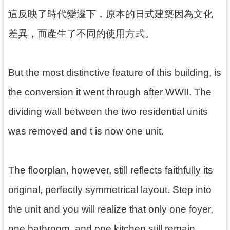
g
l
這反映了時代變遷下，原本的日式建築因為文化
i
s
差異，而產生了不同的使用方式。
h
隱
私
But the most distinctive feature of this building, is
權
the conversion it went through after WWII. The
政
策
dividing wall between the two residential units
網
was removed and t is now one unit.
站
安
全
政
The floorplan, however, still reflects faithfully its
策
original, perfectly symmetrical layout. Step into
政
府
the unit and you will realize that only one foyer,
網
one bathroom, and one kitchen still remain,
站