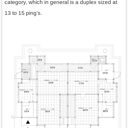
category, which in general is a duplex sized at
訊
息
13 to 15 ping’s.
公
告
志
工
園
地
出
版
品
與
文
創
商
品