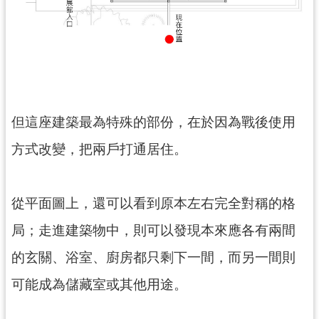
回
首
頁
網
站
導
覽
但這座建築最為特殊的部份，在於因為戰後使用
市
方式改變，把兩戶打通居住。
政
信
箱
從平面圖上，還可以看到原本左右完全對稱的格
桃
園
局；走進建築物中，則可以發現本來應各有兩間
市
政
的玄關、浴室、廚房都只剩下一間，而另一間則
府
可能成為儲藏室或其他用途。
E
n