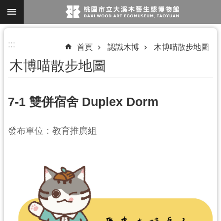
跳到主要內容區塊
進
:::
首頁
認識木博
木博喵散步地圖
階
木博喵散步地圖
搜
尋
7-1 雙併宿舍 Duplex Dorm
參
發布單位：教育推廣組
觀
資
訊
展
覽
便