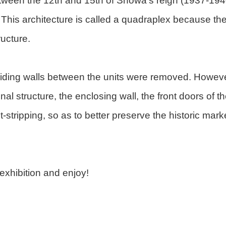
tween the 12th and 15th of Shōwa’s reign (1937-1940)
. This architecture is called a quadraplex because th
ructure.
viding walls between the units were removed. However, 
nal structure, the enclosing wall, the front doors of th
tripping, so as to better preserve the historic mark
 exhibition and enjoy!