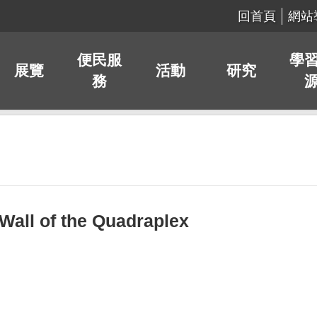
回首頁
網站
便民服
學
展覽
活動
研究
務
ll of the Quadraplex