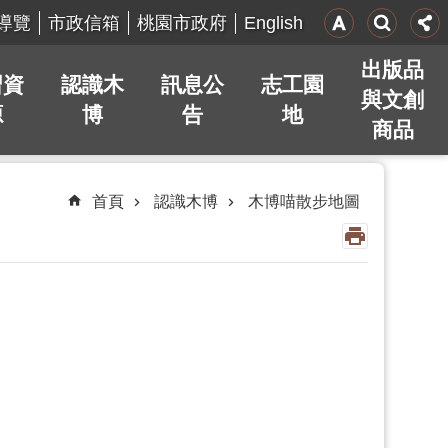
English
導覽
市政信箱
桃園市政府
出版品
習資
認識木
訊息公
志工園
與文創
源
博
告
地
商品
首頁
認識木博
木博喵散步地圖