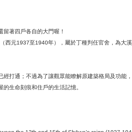
還留著四戶各自的大門喔！
間（西元1937至1940年），屬於丁種判任官舍，為
已經打通；不過為了讓觀眾能瞭解原建築格局及功能
屋的生命刻痕和住戶的生活記憶。