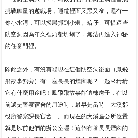
訊
息
挑戰膽量的遊戲場，通道裡面又黑又窄，還有一
公
條小水溝，可以摸黑抓到小蝦、蛤仔。可惜這些
告
防空洞因為年久裡頭都坍塌了，無法再進入神秘
志
工
的任意門裡。
園
地
除此之外，有沒有發現在這個防空洞後面（鳳飛
出
版
飛故事館旁）有一座長長的煙囪呢？一起來猜猜
品
它有什麼用途吧！鳳飛飛故事館這棟房子，在以
與
文
前還是警察宿舍的用途時，最早是當時「大溪郡
創
役所警察課長官舍」。而現在的大溪區公所位置
商
品
就是以前他們的辦公室喔！這個有著長長煙囪的