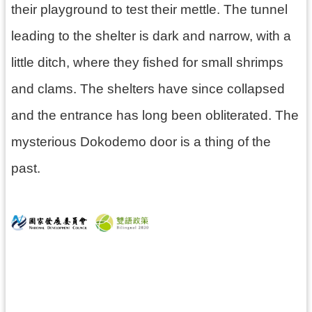
g
their playground to test their mettle. The tunnel
l
i
leading to the shelter is dark and narrow, with a
s
h
little ditch, where they fished for small shrimps
隱
and clams. The shelters have since collapsed
私
權
and the entrance has long been obliterated. The
政
策
mysterious Dokodemo door is a thing of the
網
past.
站
安
全
政
策
政
府
網
站