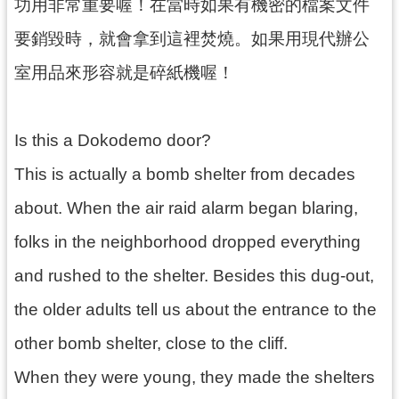
功用非常重要喔！在當時如果有機密的檔案文件
回
首
要銷毀時，就會拿到這裡焚燒。如果用現代辦公
頁
室用品來形容就是碎紙機喔！
網
站
導
覽
Is this a Dokodemo door?
市
This is actually a bomb shelter from decades
政
about. When the air raid alarm began blaring,
信
箱
folks in the neighborhood dropped everything
桃
and rushed to the shelter. Besides this dug-out,
園
市
the older adults tell us about the entrance to the
政
府
other bomb shelter, close to the cliff.
E
When they were young, they made the shelters
n