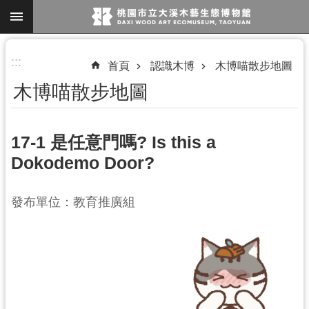
跳到主要內容區塊
進
:::
首頁
認識木博
木博喵散步地圖
階
木博喵散步地圖
搜
尋
17-1 是任意門嗎? Is this a
Dokodemo Door?
參
觀
發布單位：教育推廣組
資
訊
展
覽
便