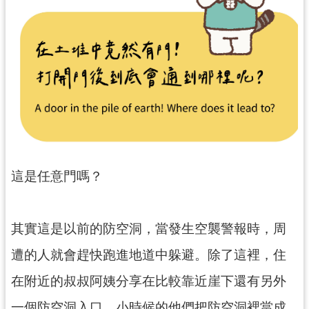
民
服
務
活
動
研
究
學
這是任意門嗎？
習
資
源
其實這是以前的防空洞，當發生空襲警報時，周
認
遭的人就會趕快跑進地道中躲避。除了這裡，住
識
木
在附近的叔叔阿姨分享在比較靠近崖下還有另外
博
一個防空洞入口，小時候的他們把防空洞裡當成