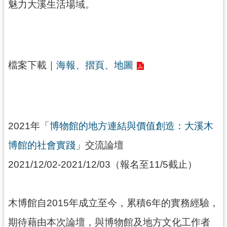
g
魅力大溪生活場域。
l
i
s
h
隱
檔案下載｜
海報、摺頁、地圖
私
權
政
策
網
2021年「
博物館的地方連結與價值創造：大溪木
站
安
博館的社會實踐
」交流論壇
全
2021/12/02-2021/12/03（報名至11/5截止）
政
策
政
木博館自2015年成立至今，累積6年的實務經驗，
府
網
期待藉由本次論壇，與博物館及地方文化工作者
站